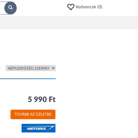
Kedvencek (
0
)
s /
5 990 Ft
TOVÁBB AZ ÜZLETBE