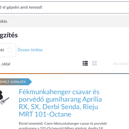
zítés
gzítés
oki
Összes törlése
Rendezé
 oldal
EMELT AJÁNLATA
Fékmunkahenger csavar és
porvédő gumiharang Aprilia
RX, SX, Derbi Senda, Rieju
MRT 101-Octane
Rövid ismertető: Csere fékmunkahenger csavar és porvédő
gumiharang a 101-Octane-tól Mihez ajánljuk: Aprilia SX,