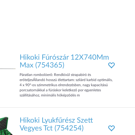
Hikoki Fúrószár 12X740Mm
Max (754365)
Páratlan rombolóerő: Rendkívül strapabíró és
erőteljesÁllandó hosszú élettartam: szilárd karbid optimális,
4 x 90°-os szimmetrikus elrendezésben, nagy kapacitású
porcsatornákkal a fúráskor keletkező por egyenletes
szállításához, minimális hőképződés m
Hikoki Lyukfűrész Szett
Vegyes Tct (754254)