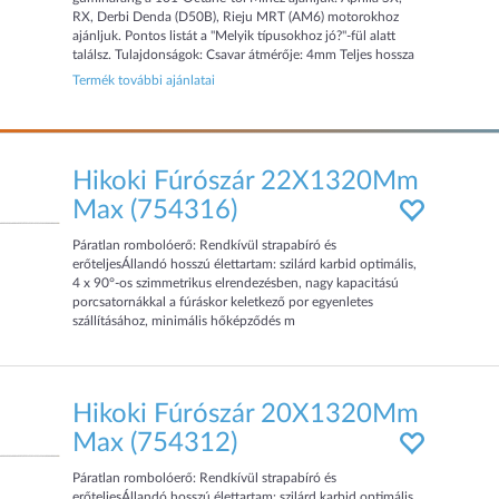
RX, Derbi Denda (D50B), Rieju MRT (AM6) motorokhoz
ajánljuk. Pontos listát a "Melyik típusokhoz jó?"-fül alatt
találsz. Tulajdonságok: Csavar átmérője: 4mm Teljes hossza
(fejrésszel együtt): 29mm Csavar hossza (fejrész mélkü)...
Termék további ajánlatai
Hikoki Fúrószár 22X1320Mm
Max (754316)
Páratlan rombolóerő: Rendkívül strapabíró és
erőteljesÁllandó hosszú élettartam: szilárd karbid optimális,
4 x 90°-os szimmetrikus elrendezésben, nagy kapacitású
porcsatornákkal a fúráskor keletkező por egyenletes
szállításához, minimális hőképződés m
Hikoki Fúrószár 20X1320Mm
Max (754312)
Páratlan rombolóerő: Rendkívül strapabíró és
erőteljesÁllandó hosszú élettartam: szilárd karbid optimális,