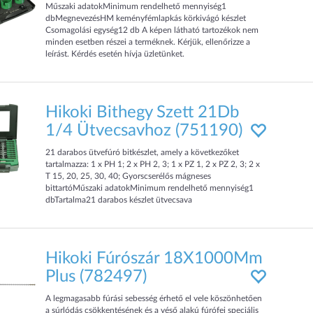
Műszaki adatokMinimum rendelhető mennyiség1
dbMegnevezésHM keményfémlapkás körkivágó készlet
Csomagolási egység12 db A képen látható tartozékok nem
minden esetben részei a terméknek. Kérjük, ellenőrizze a
leírást. Kérdés esetén hívja üzletünket.
Hikoki Bithegy Szett 21Db
1/4 Ütvecsavhoz (751190)
21 darabos ütvefúró bitkészlet, amely a következőket
tartalmazza: 1 x PH 1; 2 x PH 2, 3; 1 x PZ 1, 2 x PZ 2, 3; 2 x
T 15, 20, 25, 30, 40; Gyorscserélős mágneses
bittartóMűszaki adatokMinimum rendelhető mennyiség1
dbTartalma21 darabos készlet ütvecsava
Hikoki Fúrószár 18X1000Mm
Plus (782497)
A legmagasabb fúrási sebesség érhető el vele köszönhetően
a súrlódás csökkentésének és a véső alakú fúrófej speciális