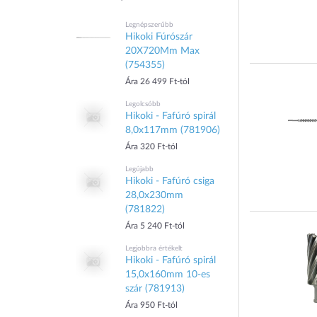
Legnépszerűbb
Hikoki Fúrószár
20X720Mm Max
(754355)
Ára 26 499 Ft-tól
Legolcsóbb
Hikoki - Fafúró spirál
8,0x117mm (781906)
Ára 320 Ft-tól
Legújabb
Hikoki - Fafúró csiga
28,0x230mm
(781822)
Ára 5 240 Ft-tól
Legjobbra értékelt
Hikoki - Fafúró spirál
15,0x160mm 10-es
szár (781913)
Ára 950 Ft-tól