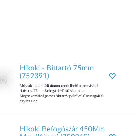
Hikoki - Bittartó 75mm
(752391)
Műszaki adatokMinimum rendelhető mennyiség1
dbHossz75 mmBefogás1/4” külső hatlap
MegnevezésMágneses bittartó gyűrűvel Csomagolási
egység1 db
Hikoki Befogószár 450Mm