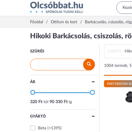
Főoldal
Otthon és kert
Barkácsolás, csiszolás, rög
Hikoki Barkácsolás, csiszolás, rö
Hik
SZŰRÉS
GYÁRTÓ :
1004 termék, 5.
ÁR
PARTNERÜNK KI
320 Ft
-tól
90 330 Ft
-ig
GYÁRTÓ
Beta
(+1395)