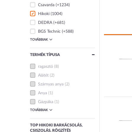
Csavarda
(+1234)
Hikoki
(1004)
DEDRA
(+681)
BGS Technic
(+588)
TOVÁBBIAK
TERMÉK TÍPUSA
ragasztó
(8)
Alátét
(2)
Szárnyas anya
(2)
Anya
(1)
Gázpáka
(1)
TOVÁBBIAK
TOP HIKOKI BARKÁCSOLÁS,
CSISZOLÁS, RÖGZÍTÉS