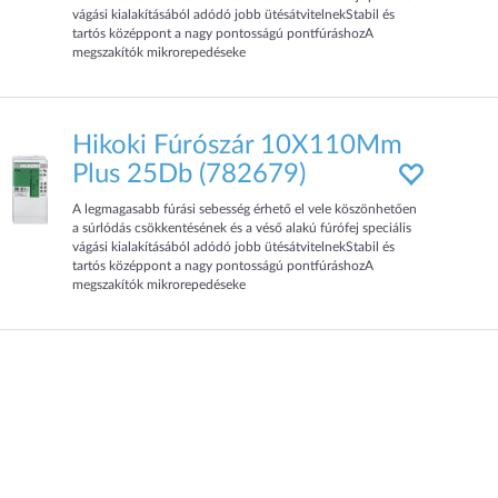
vágási kialakításából adódó jobb ütésátvitelnekStabil és
tartós középpont a nagy pontosságú pontfúráshozA
megszakítók mikrorepedéseke
Hikoki Fúrószár 10X110Mm
Plus 25Db (782679)
A legmagasabb fúrási sebesség érhető el vele köszönhetően
a súrlódás csökkentésének és a véső alakú fúrófej speciális
vágási kialakításából adódó jobb ütésátvitelnekStabil és
tartós középpont a nagy pontosságú pontfúráshozA
megszakítók mikrorepedéseke