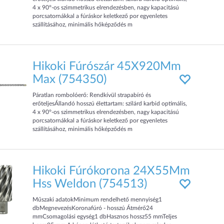
4 x 90°-os szimmetrikus elrendezésben, nagy kapacitású
porcsatornákkal a fúráskor keletkező por egyenletes
szállításához, minimális hőképződés m
Hikoki Fúrószár 45X920Mm
Max (754350)
Páratlan rombolóerő: Rendkívül strapabíró és
erőteljesÁllandó hosszú élettartam: szilárd karbid optimális,
4 x 90°-os szimmetrikus elrendezésben, nagy kapacitású
porcsatornákkal a fúráskor keletkező por egyenletes
szállításához, minimális hőképződés m
Hikoki Fúrókorona 24X55Mm
Hss Weldon (754513)
Műszaki adatokMinimum rendelhető mennyiség1
dbMegnevezésKoronafúró - hosszú Átmérő24
mmCsomagolási egység1 dbHasznos hossz55 mmTeljes