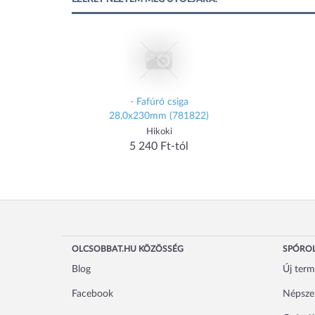
- Fafúró csiga
28,0x230mm (781822)
Hikoki
5 240 Ft-tól
OLCSOBBAT.HU KÖZÖSSÉG
SPÓROL
Blog
Új ter
Facebook
Népsze