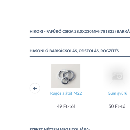
HIKOKI - FAFÚRÓ CSIGA 28,0X230MM (781822) BARK
HASONLÓ BARKÁCSOLÁS, CSISZOLÁS, RÖGZÍTÉS
EPT tőcsavar TORX
Rugós alátét M22
Gumigyűrű
fejjel, M8x100mm
50 Ft-tól
49 Ft-tól
50 Ft-tól
EZEKET NÉZTEM MEG UTOLJÁRA: