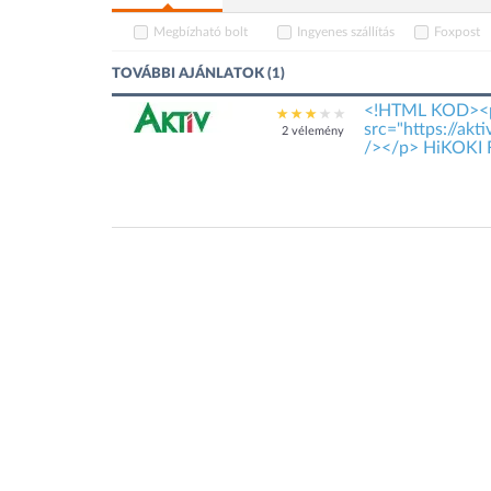
Megbízható bolt
Ingyenes szállítás
Foxpost
TOVÁBBI AJÁNLATOK (1)
<!HTML KOD><
src="https://akt
2 vélemény
/></p> HiKOKI 