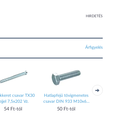
HIRDETÉS
Árfigyelés
kkeret csavar TX30
Hatlapfejű tövigmenetes
Hengeresfejű
ejjel 7,5x202 Vz.
csavar DIN 933 M10x60
belsőkulcsnyílású c
5.8 Vz.
DIN 912 M8x65 8.8
54 Ft-tól
50 Ft-tól
49 Ft-tól