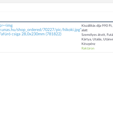
p><img
Kiszállítás díja 990 Ft
iv.unas.hu/shop_ordered/70227/pic/hikoki.jpg"
alatt
Fafúró csiga 28,0x230mm (781822)
Személyes átvét, Futá
Kártya, Utalás, Utánvé
Készpénz
Raktáron