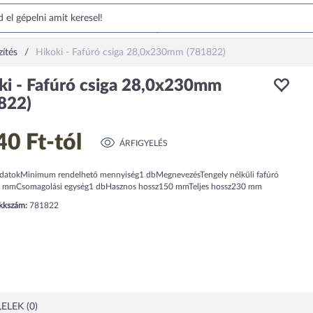
zítés
Hikoki - Fafúró csiga 28,0x230mm (781822)
ki - Fafúró csiga 28,0x230mm
822)
40 Ft
-tól
ÁRFIGYELÉS
datokMinimum rendelhető mennyiség1 dbMegnevezésTengely nélküli fafúró
 mmCsomagolási egység1 dbHasznos hossz150 mmTeljes hossz230 mm
ikkszám:
781822
ELEK (0)