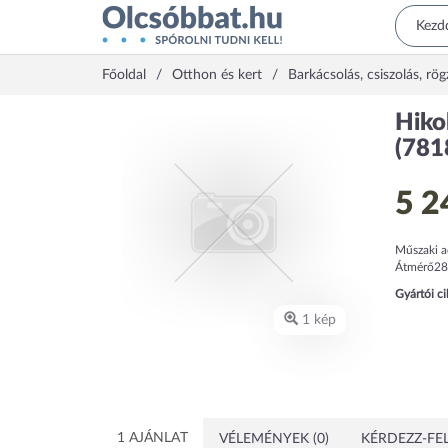
Főoldal
Otthon és kert
Barkácsolás, csiszolás, rög
Hiko
(781
5 2
Műszaki a
Átmérő28
Gyártói c
1 kép
1 AJÁNLAT
VÉLEMÉNYEK (0)
KÉRDEZZ-FEL