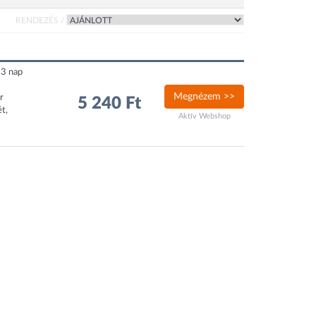
RENDEZÉS /
, 3 nap
Megnézem >>
r
5 240 Ft
t,
Aktív Webshop