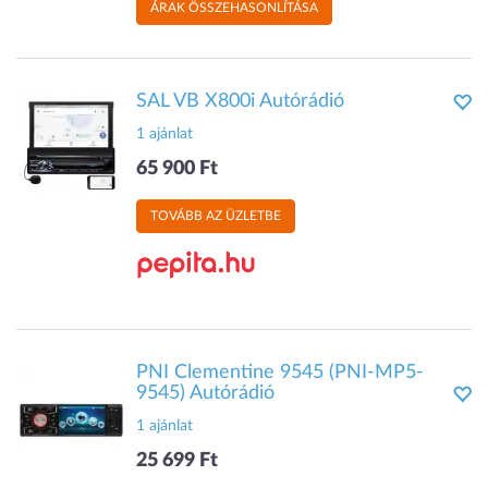
ÁRAK ÖSSZEHASONLÍTÁSA
SAL VB X800i Autórádió
1 ajánlat
65 900 Ft
TOVÁBB AZ ÜZLETBE
PNI Clementine 9545 (PNI-MP5-
9545) Autórádió
1 ajánlat
25 699 Ft