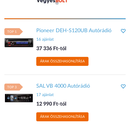
Pioneer DEH-S120UB Autórádió
TOP 1
16 ajánlat
37 336 Ft-tól
ÁRAK ÖSSZEHASONLÍTÁSA
SAL VB 4000 Autórádió
TOP 3
17 ajánlat
12 990 Ft-tól
ÁRAK ÖSSZEHASONLÍTÁSA