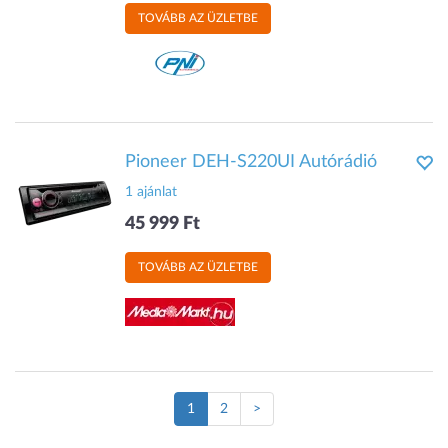
TOVÁBB AZ ÜZLETBE
Pioneer DEH-S220UI Autórádió
1 ajánlat
45 999 Ft
TOVÁBB AZ ÜZLETBE
(Jelenlegi
1
2
>
oldal)