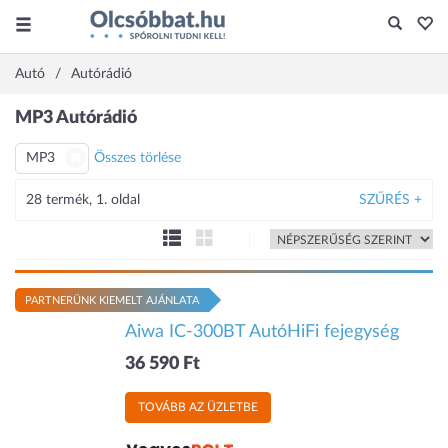
Autó
Autórádió
MP3 Autórádió
MP3
Összes törlése
28 termék, 1. oldal
SZŰRÉS +
PARTNERÜNK KIEMELT AJÁNLATA
Aiwa IC-300BT AutóHiFi fejegység
36 590 Ft
TOVÁBB AZ ÜZLETBE