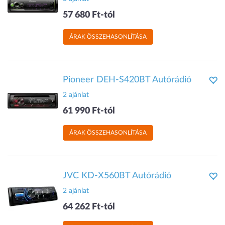
57 680 Ft-tól
ÁRAK ÖSSZEHASONLÍTÁSA
Pioneer DEH-S420BT Autórádió
2 ajánlat
61 990 Ft-tól
ÁRAK ÖSSZEHASONLÍTÁSA
JVC KD-X560BT Autórádió
2 ajánlat
64 262 Ft-tól