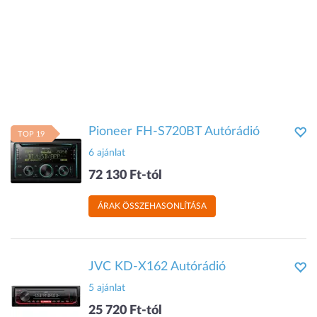
Pioneer FH-S720BT Autórádió
TOP 19
6 ajánlat
72 130 Ft-tól
ÁRAK ÖSSZEHASONLÍTÁSA
JVC KD-X162 Autórádió
5 ajánlat
25 720 Ft-tól