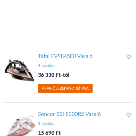
Tefal FV9845E0 Vasaló
4 ajánlat
36 330 Ft-tól
ÁRAK ÖSSZEHASONLÍTÁSA
Sencor SSI 8300RS Vasaló
1 ajánlat
15 690 Ft