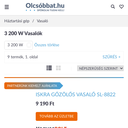
Háztartási gép
Vasaló
3 200 W Vasalók
3 200 W
Összes törlése
9 termék, 1. oldal
SZŰRÉS +
PARTNERÜNK KIEMELT AJÁNLATA
ISKRA GŐZÖLŐS VASALÓ SL-8822
9 190 Ft
TOVÁBB AZ ÜZLETBE