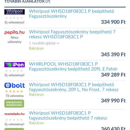
TOVÁBBI AJÁNLATOK (7)
Whirlpool WHSD18F083C1 P beépíthető
Fagyasztószekrény
334 900 Ft
Írj véleményt!
Whirlpool Fagyasztószekrény beépíthető 7
rekesz WHSD18F083C1 P
Nincs
vélemény
1 további ajánlat
Raktáron
345 390 Ft
WHIRLPOOL WHSD18F083C1 P
Fagyasztószekrény beépíthető 209L E Fehér
349 289 Ft
Írj véleményt!
Whirlpool WHSD18F083C1 P beépíthető
fagyasztószekrény, 209 L, No Frost, 7 rekesz
Raktáron
73 vélemény
349 990 Ft
Whirlpool WHSD18F083C1 P
fagyasztószekrény beépíthető 7 rekesz
Raktáron
Írj véleményt!
360 430 Ft