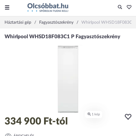
Háztartási gép
Fagyasztószekrény
Whirlpool WHSD18F083C1 
334 900 Ft
-tól