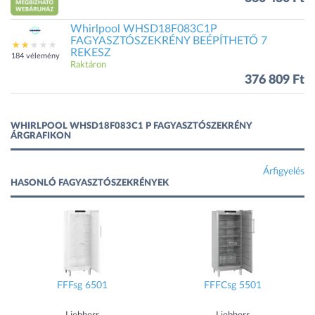
Whirlpool WHSD18F083C1P
FAGYASZTÓSZEKRÉNY BEÉPÍTHETŐ 7
REKESZ
184 vélemény
Raktáron
376 809 Ft
WHIRLPOOL WHSD18F083C1 P FAGYASZTÓSZEKRÉNY
ÁRGRAFIKON
Árfigyelés
HASONLÓ FAGYASZTÓSZEKRÉNYEK
FFFsg 6501
FFFCsg 5501