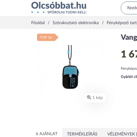
Főoldal
Szórakoztató elektronika
Fényképező tar
Vang
TOP 16
1 6
Fényképez
Gyártói c
1 kép
6 AJÁNLAT
TERMÉKLEÍRÁS
VÉLEMÉNYEK (