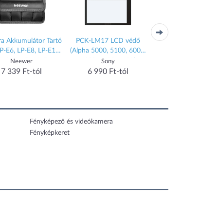
dő
EW-100DGR
DK-30 gumi szemkagyló
Lowe
6000,
(Z50)
)
Canon
Nikon
6 990 Ft-tól
6 900 Ft-tól
Fényképező és videókamera
Fényképkeret