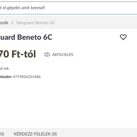
tozék
Vanguard Beneto 6C
uard Beneto 6C
70 Ft
-tól
ÁRFIGYELÉS
ő tok
ikkszám:
4719856231686
0)
KÉRDEZZ-FELELEK (0)