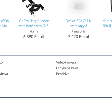
MW-EC4GU-K
Kamera Akkumulátor Tartó
PCK-LM17 LCD vé
szemkagyló
Tok (LP-E6, LP-E8, LP-E10,
(Alpha 5000, 5100, 
LP-E12, EN-EL14, EN-
6300, 6400, 6600
Panasonic
Neewer
Sony
EL15, NP-FW50, F550,
7 420 Ft-tól
7 339 Ft-tól
6 990 Ft-tól
FZ100)
ző
Videókamera
Fényképalbum
ártya
Pendrive