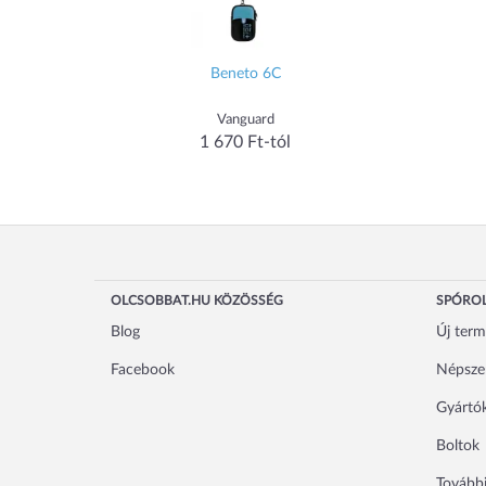
Beneto 6C
Vanguard
1 670 Ft-tól
OLCSOBBAT.HU KÖZÖSSÉG
SPÓROL
Blog
Új ter
Facebook
Népsze
Gyártó
Boltok
További