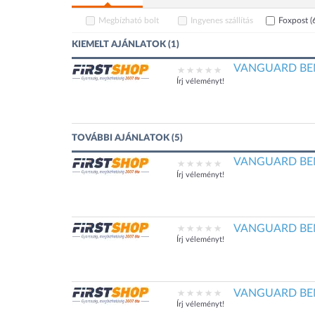
Megbízható bolt
Ingyenes szállítás
Foxpost
(
KIEMELT AJÁNLATOK (1)
VANGUARD BEN
Írj véleményt!
TOVÁBBI AJÁNLATOK (5)
VANGUARD BENE
Írj véleményt!
VANGUARD BEN
Írj véleményt!
VANGUARD BEN
Írj véleményt!