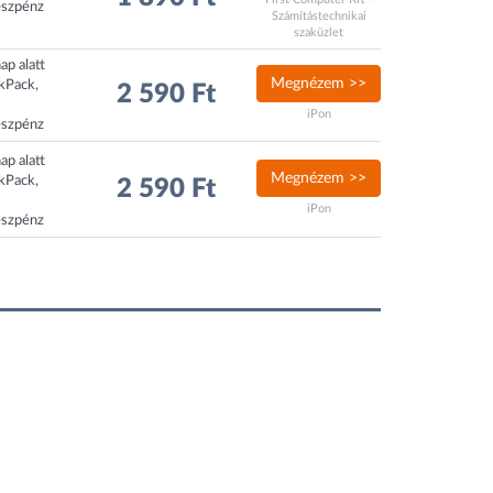
észpénz
Számítástechnikai
szaküzlet
ap alatt
Megnézem >>
ckPack,
2 590 Ft
iPon
észpénz
ap alatt
Megnézem >>
ckPack,
2 590 Ft
iPon
észpénz