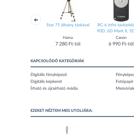
kával
RC-6 infra távkioldó (EOS
GoPro "large" csőre
D
90D, 6D Mark II, 5D Mark
szerelhető tartó (2.5-
IV)
6.2cm) (4399)
Canon
Hama
6 990 Ft-tól
6 890 Ft-tól
KAPCSOLÓDÓ KATEGÓRIÁK
Digitális fényképező
Fényképe
Digitális képkeret
Fotópapír
Írható és újraírható média
Memóriak
EZEKET NÉZTEM MEG UTOLJÁRA: