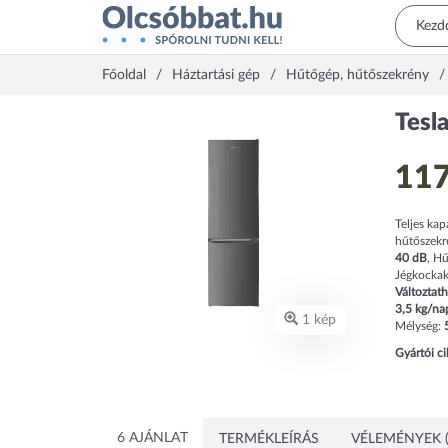
Főoldal
Háztartási gép
Hűtőgép, hűtőszekrény
Tesl
117
Teljes kap
hűtőszekr
40
dB
,
Hű
Jégkockak
Változtat
3,5
kg/na
1 kép
Mélység:
Gyártói c
6 AJÁNLAT
TERMÉKLEÍRÁS
VÉLEMÉNYEK (