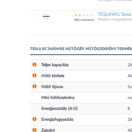
TESLAWG Tesla 
Modern megoldások.
184 vélemény
TESLA RC2600HXE HŰTŐGÉP, HŰTŐSZEKRÉNY TERMÉK
Teljes kapacitás
2
Hűtő kivitele
Al
Hűtő típusa
Sz
Mini hűtőszekrény
n
Energiaosztály (A-G)
E
Energiafogyasztás
2
Zajszint
4