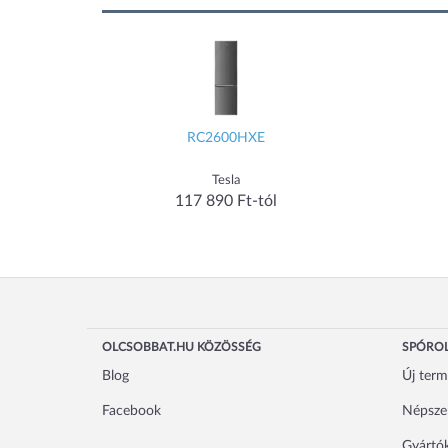
RC2600HXE
Tesla
117 890 Ft-tól
OLCSOBBAT.HU KÖZÖSSÉG
SPÓROL
Blog
Új ter
Facebook
Népsze
Gyártó