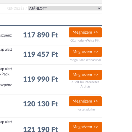
RENDEZÉS /
Megnézem >>
117 890 Ft
észpénz
Gázmodul-Weisz Kft.
ap alatt
Megnézem >>
119 457 Ft
MegaPlace webáruház
ap alatt
ckPack,
Megnézem >>
119 990 Ft
eBolt.hu Internetes
észpénz
Áruház
Megnézem >>
120 130 Ft
mostelado.hu
ap alatt
Megnézem >>
121 190 Ft