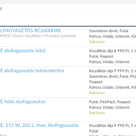
4)
LULFAGYASZTÓS RC2600HXE
Személyes átvét, Futár
 | Gyors kiszállítás | Hivatalos garancia!
Kártya, Utalás, Utánvét, K
Raktáron
 alulfagyasztós hűtő
Kiszállítás díja 8 990 Ft, 1 n
Futár, Foxpost
Kártya, Utalás, Utánvét
 alulfagyasztós hűtőszekrény
Kiszállítás díja 9 999 Ft, 2 n
Személyes átvét, Futár, Pi
Foxpost
Kártya, Utalás, Utánvét, K
Raktáron
 hűtő alulfagyasztós
Futár, PickPack, Foxpost
Kártya, Utalás, Utánvét
Raktáron
, 115 W, 262 L, Inox, Alulfagyasztós
Kiszállítás díja 9 990 Ft, 5 n
Futár
ítás