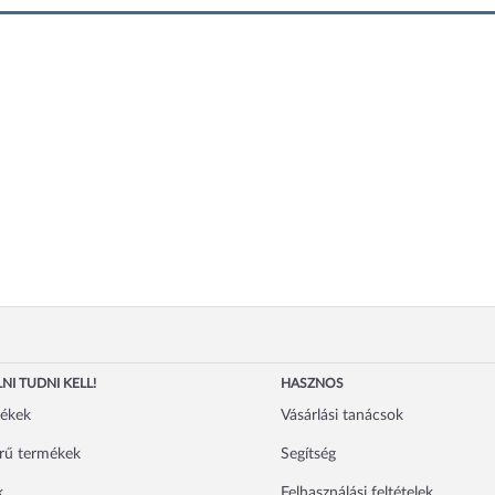
NI TUDNI KELL!
HASZNOS
mékek
Vásárlási tanácsok
rű termékek
Segítség
k
Felhasználási feltételek