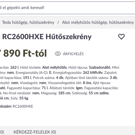
Tesla hűtőgép, hűtőszekrény
Alsó mélyhűtős hűtőgép, hűtőszekrény
a RC2600HXE Hűtőszekrény
 890 Ft
-tól
ÁRFIGYELÉS
acitás:
262
l
,
Hűtő kivitele:
Alsó mélyhűtős
,
Hűtő típusa:
Szabadonálló
,
Mini
ény:
nem
,
Energiaosztály (A-G):
E
,
Energiafogyasztás:
262
kWh/év
,
Zajszint:
tő kapacitása:
191
l
,
Polcok száma:
4
db
,
Ajtóban lévő tárolók száma:
3
db
,
észítő:
nem
,
Vízadagoló:
nem
,
Visszamelegedési idő:
8
óra
,
Ajtó típusa:
ható
,
Fagyasztó kapacitása:
71
l
,
Átlátszó tárolók:
Igen
,
Fagyasztási kapacitás:
p
,
No-frost rendszer:
nem
,
Magasság:
185
cm
,
Szélesség:
55
cm
széles
,
56
cm
,
Súly:
55
kg
ikkszám:
RC2600HXE
0)
KÉRDEZZ-FELELEK (0)