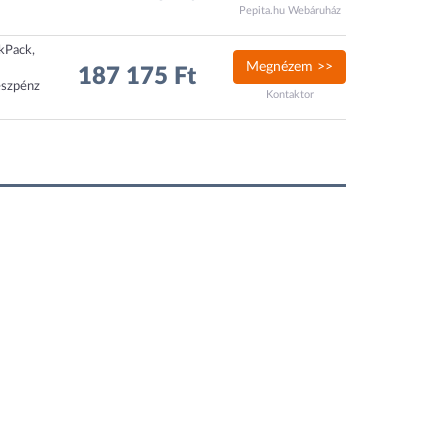
Pepita.hu Webáruház
ckPack,
Megnézem >>
187 175 Ft
észpénz
Kontaktor