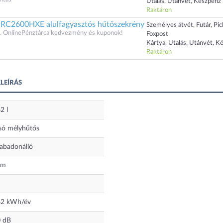
Utalás, Utánvét, Készpénz
Raktáron
RC2600HXE alulfagyasztós hűtőszekrény
Személyes átvét, Futár, Pi
 OnlinePénztárca kedvezmény és kuponok!
Foxpost
Kártya, Utalás, Utánvét, K
Raktáron
LEÍRÁS
62
l
só mélyhűtős
abadonálló
em
62
kWh/év
0
dB