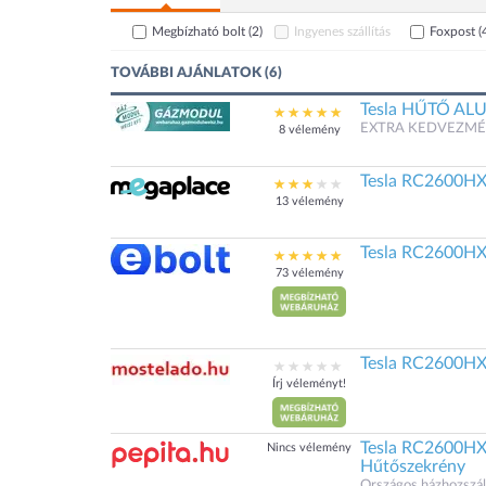
Megbízható bolt
(2)
Ingyenes szállítás
Foxpost
(
TOVÁBBI AJÁNLATOK (6)
Tesla HŰTŐ A
EXTRA KEDVEZMÉNYEK
8 vélemény
Tesla RC2600HXE
13 vélemény
Tesla RC2600HXE
73 vélemény
Tesla RC2600HXE
Írj véleményt!
Tesla RC2600HXE
Nincs vélemény
Hűtőszekrény
Országos házhozszáll