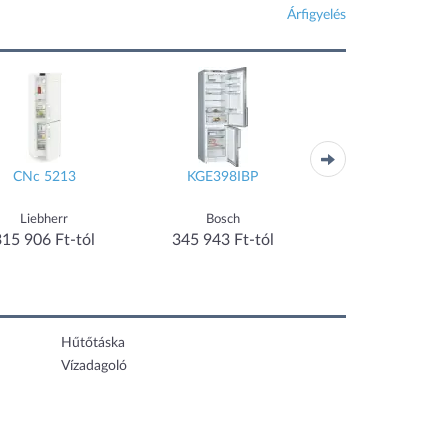
Árfigyelés
CNc 5213
KGE398IBP
KGN86AIDR
Liebherr
Bosch
Bosch
315 906 Ft-tól
345 943 Ft-tól
353 090 Ft-tó
Hűtőtáska
Vízadagoló