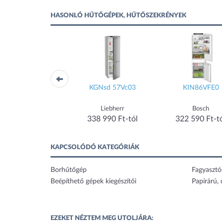
HASONLÓ HŰTŐGÉPEK, HŰTŐSZEKRÉNYEK
WHC20 T593 P
KGNsd 57Vc03
KIN86VFE0
Whirlpool
Liebherr
Bosch
359 900 Ft-tól
338 990 Ft-tól
322 590 Ft-t
KAPCSOLÓDÓ KATEGÓRIÁK
Borhűtőgép
Fagyasztó
Beépíthető gépek kiegészítői
Papírárú,
EZEKET NÉZTEM MEG UTOLJÁRA: