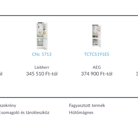
CNc 5713
TCTCS191ES
Liebherr
AEG
ól
345 510 Ft-tól
374 900 Ft-tól
szekrény
Fagyasztott termék
 csomagoló és tárolóeszköz
Hűtőmágnes