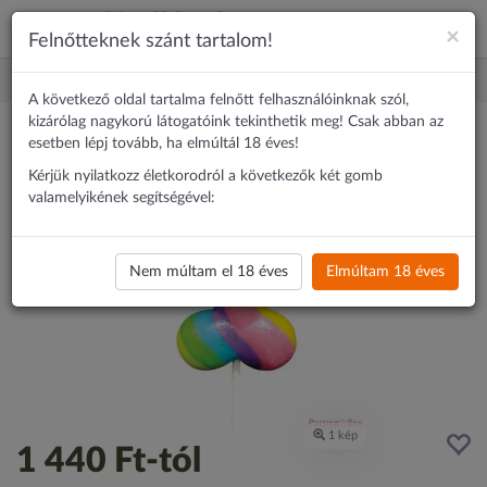
×
Felnőtteknek szánt tartalom!
Erotika
Erotikus ajándék
Spencer & Fleetwood Rainbow Cock Po
A következő oldal tartalma felnőtt felhasználóinknak szól,
kizárólag nagykorú látogatóink tekinthetik meg! Csak abban az
esetben lépj tovább, ha elmúltál 18 éves!
Kérjük nyilatkozz életkorodról a következők két gomb
valamelyikének segítségével:
TOP 8
Nem múltam el 18 éves
Elmúltam 18 éves
1 440 Ft
-tól