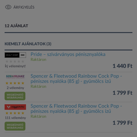
ÁRFIGYELÉS
1 kép
12 AJÁNLAT
KIEMELT AJÁNLATOK (3)
Pride – szivárványos pénisznyalóka
Raktáron
1 440 Ft
Írj véleményt!
Spencer & Fleetwood Rainbow Cock Pop -
péniszes nyalóka (85 g) - gyümölcs ízű
Raktáron
2 vélemény
1 799 Ft
Spencer & Fleetwood Rainbow Cock Pop -
péniszes nyalóka (85 g) - gyümölcs ízű
Raktáron
111 vélemény
1 799 Ft