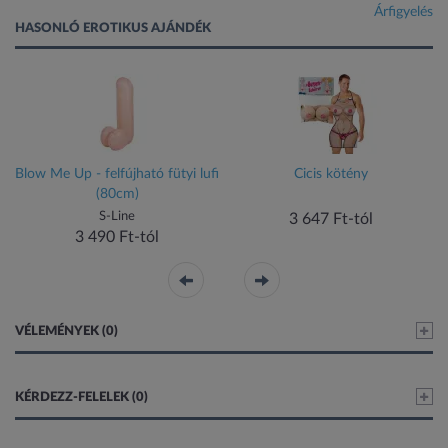
Árfigyelés
HASONLÓ EROTIKUS AJÁNDÉK
Blow Me Up - felfújható fütyi lufi
Cicis kötény
(80cm)
S-Line
3 647 Ft-tól
3 490 Ft-tól
VÉLEMÉNYEK (0)
KÉRDEZZ-FELELEK (0)