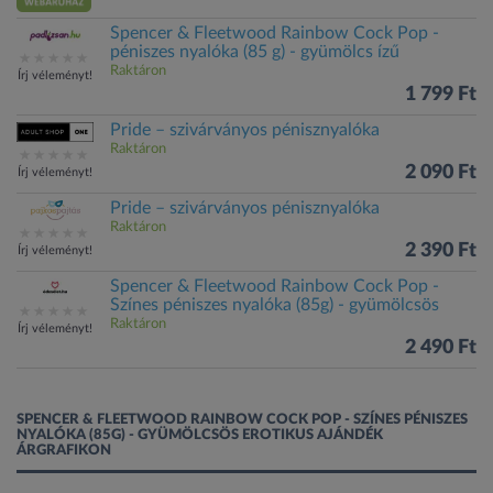
Spencer & Fleetwood Rainbow Cock Pop -
péniszes nyalóka (85 g) - gyümölcs ízű
Raktáron
Írj véleményt!
1 799 Ft
Pride – szivárványos pénisznyalóka
Raktáron
2 090 Ft
Írj véleményt!
Pride – szivárványos pénisznyalóka
Raktáron
2 390 Ft
Írj véleményt!
Spencer & Fleetwood Rainbow Cock Pop -
Színes péniszes nyalóka (85g) - gyümölcsös
Raktáron
Írj véleményt!
2 490 Ft
SPENCER & FLEETWOOD RAINBOW COCK POP - SZÍNES PÉNISZES
NYALÓKA (85G) - GYÜMÖLCSÖS EROTIKUS AJÁNDÉK
ÁRGRAFIKON