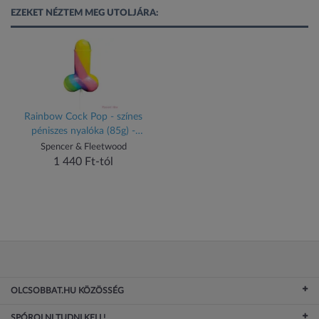
EZEKET NÉZTEM MEG UTOLJÁRA:
Rainbow Cock Pop - színes
péniszes nyalóka (85g) -
gyümölcsös
Spencer & Fleetwood
1 440 Ft-tól
OLCSOBBAT.HU KÖZÖSSÉG
SPÓROLNI TUDNI KELL!