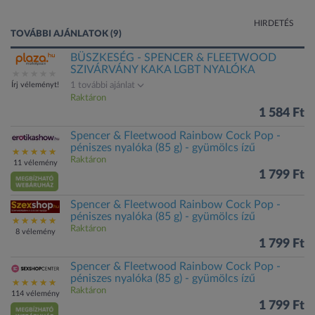
HIRDETÉS
TOVÁBBI AJÁNLATOK (9)
BÜSZKESÉG - SPENCER & FLEETWOOD
SZIVÁRVÁNY KAKA LGBT NYALÓKA
Írj véleményt!
1 további ajánlat
Raktáron
1 584 Ft
Spencer & Fleetwood Rainbow Cock Pop -
péniszes nyalóka (85 g) - gyümölcs ízű
Raktáron
11 vélemény
1 799 Ft
Spencer & Fleetwood Rainbow Cock Pop -
péniszes nyalóka (85 g) - gyümölcs ízű
Raktáron
8 vélemény
1 799 Ft
Spencer & Fleetwood Rainbow Cock Pop -
péniszes nyalóka (85 g) - gyümölcs ízű
Raktáron
114 vélemény
1 799 Ft