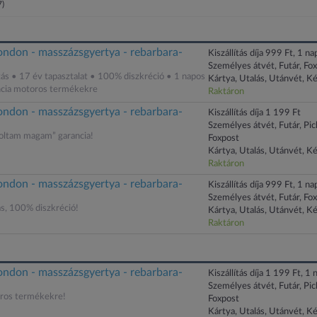
7)
ondon - masszázsgyertya - rebarbara-
Kiszállítás díja 999 Ft, 1 nap
Személyes átvét, Futár, Fo
tás • 17 év tapasztalat • 100% diszkréció • 1 napos
Kártya, Utalás, Utánvét, K
ancia motoros termékekre
Raktáron
ondon - masszázsgyertya - rebarbara-
Kiszállítás díja 1 199 Ft
Személyes átvét, Futár, Pi
ltam magam” garancia!
Foxpost
Kártya, Utalás, Utánvét, K
Raktáron
ondon - masszázsgyertya - rebarbara-
Kiszállítás díja 999 Ft, 1 nap
Személyes átvét, Futár, Fo
ás, 100% diszkréció!
Kártya, Utalás, Utánvét, K
Raktáron
ondon - masszázsgyertya - rebarbara-
Kiszállítás díja 1 199 Ft, 1 n
Személyes átvét, Futár, Pi
oros termékekre!
Foxpost
Kártya, Utalás, Utánvét, K