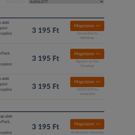
RENDEZÉS /
 alatt
Megnézem >>
xpost
3 195 Ft
észpénz
Szexaruhaz.hu
Webshop
ckPack,
Megnézem >>
3 195 Ft
Vágyaim on-line
észpénz
Szexshop
 alatt
Megnézem >>
xpost
3 195 Ft
észpénz
SZEXSHOP.hu
webáruház
ap alatt
ckPack,
Megnézem >>
3 195 Ft
észpénz
Erotikashow Szexshop