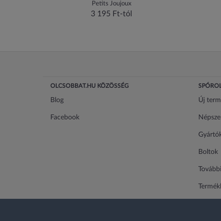
Petits Joujoux
3 195 Ft-tól
OLCSOBBAT.HU KÖZÖSSÉG
SPÓROL
Blog
Új ter
Facebook
Népsze
Gyártó
Boltok
További
Termékl