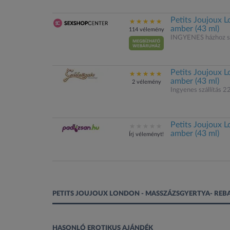
Petits Joujoux L
amber (43 ml)
114 vélemény
INGYENES házhoz sz
Petits Joujoux L
amber (43 ml)
2 vélemény
Ingyenes szállítás 22
Petits Joujoux L
amber (43 ml)
Írj véleményt!
PETITS JOUJOUX LONDON - MASSZÁZSGYERTYA- REB
HASONLÓ EROTIKUS AJÁNDÉK