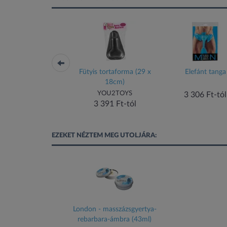
émet nyelven
Fütyis tortaforma (29 x
Elefánt tanga
b)
18cm)
on
YOU2TOYS
3 306 Ft-tól
Ft-tól
3 391 Ft-tól
EZEKET NÉZTEM MEG UTOLJÁRA:
London - masszázsgyertya-
rebarbara-ámbra (43ml)