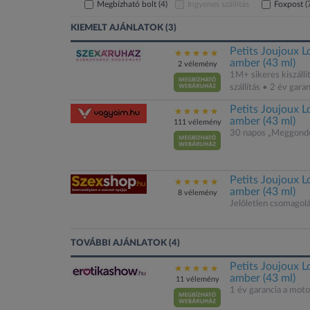
Megbízható bolt
(4)
Ingyenes szállítás
Foxpost
(
KIEMELT AJÁNLATOK (3)
Petits Joujoux L
amber (43 ml)
2 vélemény
1M+ sikeres kiszállí
szállítás • 2 év gar
Petits Joujoux L
amber (43 ml)
111 vélemény
30 napos „Meggondo
Petits Joujoux L
amber (43 ml)
8 vélemény
Jelöletlen csomagol
TOVÁBBI AJÁNLATOK (4)
Petits Joujoux L
amber (43 ml)
11 vélemény
1 év garancia a mot