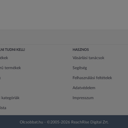
NI TUDNI KELL!
HASZNOS
mékek
Vásárlási tanácsok
rű termékek
Segítség
k
Felhasználási feltételek
Adatvédelem
 kategóriák
Impresszum
ista
Olcsobbat.hu - ©2005-2026 ReachRise Digital Zrt.