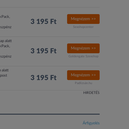
ckPack,
Megnézem >>
3 195 Ft
észpénz
Sexshopcenter
ap alatt
ckPack,
Megnézem >>
3 195 Ft
észpénz
Goldengate Szexshop
 alatt
Megnézem >>
xpost
3 195 Ft
Padlizsán.hu
HIRDETÉS
Árfigyelés