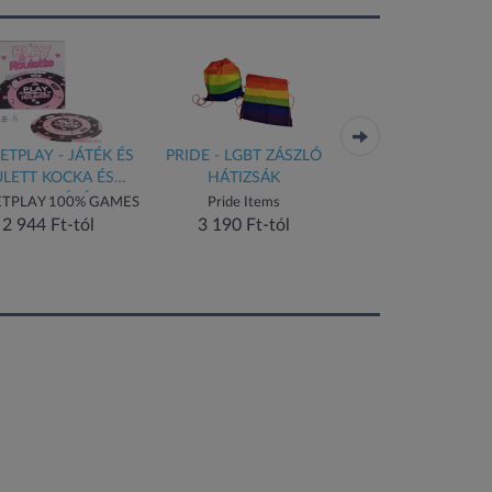
- JÁTÉK ÉS
PRIDE - LGBT ZÁSZLÓ
SECRETPLAY - PÁROS
OCKA ÉS
HÁTIZSÁK
MEMÓRIAJÁTÉK
JÁTÉK
(ES/EN/IT/FR/PT)
100% GAMES
Pride Items
SECRETPLAY 100% GAMES
EN/FR)
t-tól
3 190 Ft-tól
3 112 Ft-tól