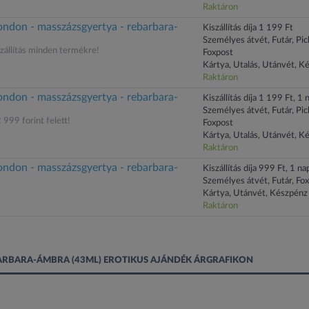
Raktáron
ondon - masszázsgyertya - rebarbara-
Kiszállítás díja 1 199 Ft
Személyes átvét, Futár, Pi
állítás minden termékre!
Foxpost
Kártya, Utalás, Utánvét, K
Raktáron
ondon - masszázsgyertya - rebarbara-
Kiszállítás díja 1 199 Ft, 1 n
Személyes átvét, Futár, Pi
 999 forint felett!
Foxpost
Kártya, Utalás, Utánvét, K
Raktáron
ondon - masszázsgyertya - rebarbara-
Kiszállítás díja 999 Ft, 1 nap
Személyes átvét, Futár, Fo
Kártya, Utánvét, Készpénz
Raktáron
ARBARA-ÁMBRA (43ML) EROTIKUS AJÁNDÉK ÁRGRAFIKON