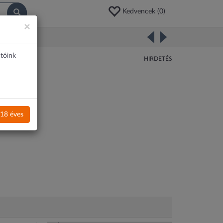
Kedvencek (
0
)
×
atóink
HIRDETÉS
18 éves