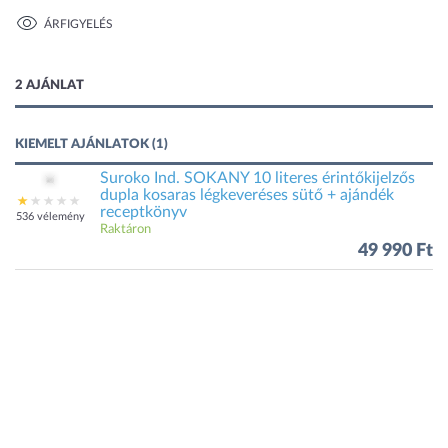
ÁRFIGYELÉS
2 kép
2 AJÁNLAT
KIEMELT AJÁNLATOK (1)
Suroko Ind. SOKANY 10 literes érintőkijelzős
dupla kosaras légkeveréses sütő + ajándék
receptkönyv
536 vélemény
Raktáron
49 990 Ft