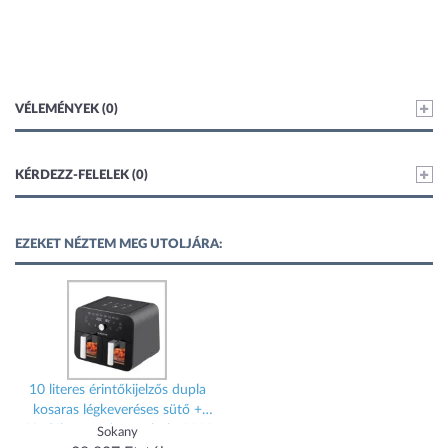
VÉLEMÉNYEK (0)
KÉRDEZZ-FELELEK (0)
EZEKET NÉZTEM MEG UTOLJÁRA:
10 literes érintőkijelzős dupla
kosaras légkeveréses sütő +
ajándék receptkönyv holm7380
Sokany