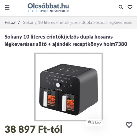
Fritőz
Sokany 10 literes érintőkijelzős dupla kosaras légkeveréses
38 897 Ft
-tól