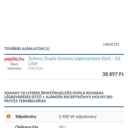
HIRDETÉS
TOVÁBBI AJÁNLATOK (1)
Sokany Dupla Kosaras Légkeveréses Sütő - 10
Liter
Nincs
Raktáron
vélemény
38 897 Ft
SOKANY 10 LITERES ÉRINTŐKIJELZŐS DUPLA KOSARAS
LÉGKEVERÉSES SÜTŐ + AJÁNDÉK RECEPTKÖNYV HOLM7380
FRITŐZ TERMÉKLEÍRÁS
Teljesítmény
2 400
W
teljesítmény
Olajkapacitás
10
l