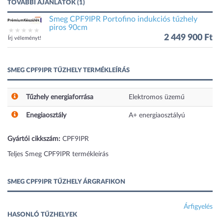
TOVÁBBI AJÁNLATOK (1)
Smeg CPF9IPR Portofino indukciós tűzhely
piros 90cm
2 449 900 Ft
Írj véleményt!
SMEG CPF9IPR TŰZHELY TERMÉKLEÍRÁS
Tűzhely energiaforrása
Elektromos üzemű
Enegiaosztály
A+ energiaosztályú
Gyártói cikkszám:
CPF9IPR
Teljes Smeg CPF9IPR termékleírás
SMEG CPF9IPR TŰZHELY ÁRGRAFIKON
Árfigyelés
HASONLÓ TŰZHELYEK