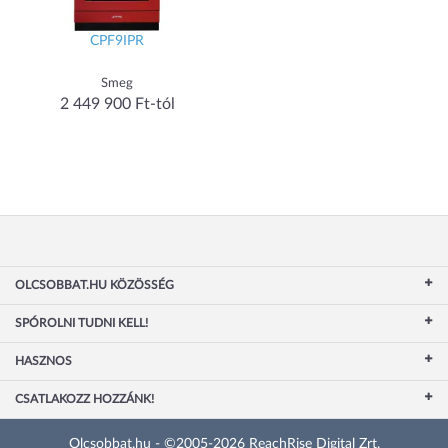
CPF9IPR
Smeg
2 449 900 Ft-tól
OLCSOBBAT.HU KÖZÖSSÉG
SPÓROLNI TUDNI KELL!
HASZNOS
CSATLAKOZZ HOZZÁNK!
Olcsobbat.hu - ©2005-2026 ReachRise Digital Zrt.