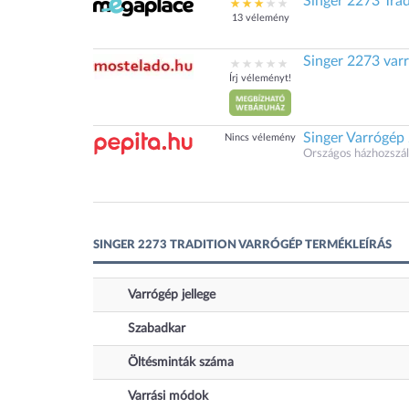
Singer 2273 Trad
13 vélemény
Singer 2273 var
Írj véleményt!
Singer Varrógép
Nincs vélemény
Országos házhozszáll
SINGER 2273 TRADITION VARRÓGÉP TERMÉKLEÍRÁS
Varrógép jellege
Szabadkar
Öltésminták száma
Varrási módok