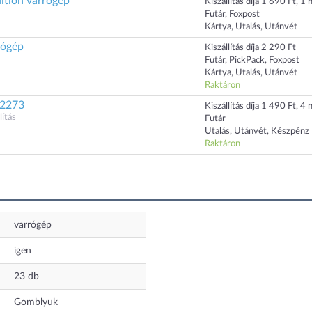
ition varrógép
Kiszállítás díja 1 690 Ft, 1 n
Futár, Foxpost
Kártya, Utalás, Utánvét
rógép
Kiszállítás díja 2 290 Ft
Futár, PickPack, Foxpost
Kártya, Utalás, Utánvét
Raktáron
 2273
Kiszállítás díja 1 490 Ft, 4 n
ítás
Futár
Utalás, Utánvét, Készpénz
Raktáron
varrógép
igen
23
db
Gomblyuk