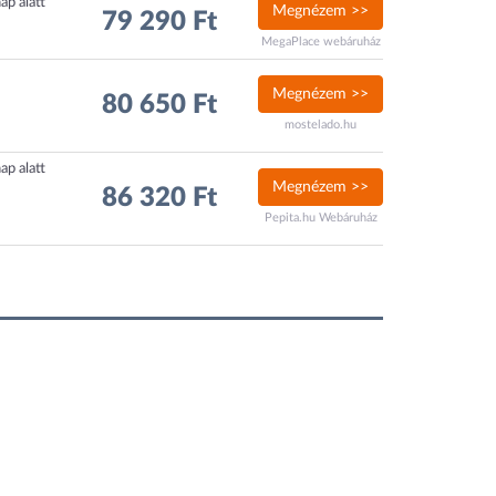
ap alatt
Megnézem >>
79 290 Ft
MegaPlace webáruház
Megnézem >>
80 650 Ft
mostelado.hu
ap alatt
Megnézem >>
86 320 Ft
Pepita.hu Webáruház