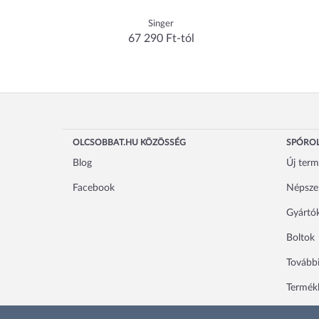
Singer
67 290 Ft-tól
OLCSOBBAT.HU KÖZÖSSÉG
SPÓROL
Blog
Új ter
Facebook
Népsze
Gyártó
Boltok
További
Termékl