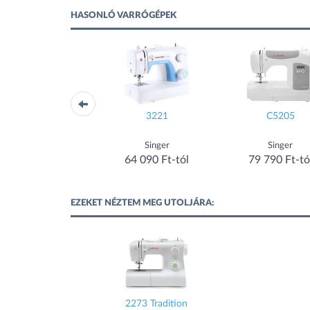
HASONLÓ VARRÓGÉPEK
vy Duty SMC 4423
3221
C5205
Singer
Singer
Singer
91 890 Ft-tól
64 090 Ft-tól
79 790 Ft-tó
EZEKET NÉZTEM MEG UTOLJÁRA:
2273 Tradition