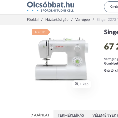
Főoldal
Háztartási gép
Varrógép
Singer 2273 
Sing
TOP 12
67 
Varrógép j
Gomblyu
Gyártói c
1 kép
9 AJÁNLAT
TERMÉKLEÍRÁS
VÉLEMÉNYEK (