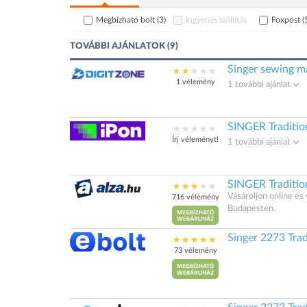
Megbízható bolt
(3)
Ingyenes szállítás
Foxpost
(
TOVÁBBI AJÁNLATOK (9)
Singer sewing 
1 vélemény
1 további ajánlat
SINGER Traditio
Írj véleményt!
1 további ajánlat
SINGER Traditi
Vásároljon online é
716 vélemény
Budapesten.
Singer 2273 Trad
73 vélemény