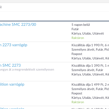
5)
machine SMC 2273/00
5 napon belül
Futár
Kártya, Utalás, Utánvét
Raktáron
n 2273 varrógép
Kiszállítás díja 1 990 Ft, 6 n
Személyes átvét, Futár, Pi
Foxpost
Kártya, Utalás, Utánvét, K
on SMC 2273
Kiszállítás díja 1 390 Ft, 1 n
s vegye át a megrendelését személyesen
Személyes átvét, Futár
Kártya, Utalás, Utánvét, K
ition varrógép
Kiszállítás díja 1 499 Ft, 2 n
Személyes átvét, Futár, Pi
Foxpost
Kártya, Utalás, Utánvét, K
Raktáron