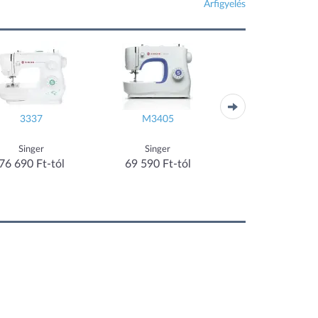
Árfigyelés
3337
M3405
Starlet 6660
Singer
Singer
Singer
76 690 Ft-tól
69 590 Ft-tól
89 990 Ft-tól