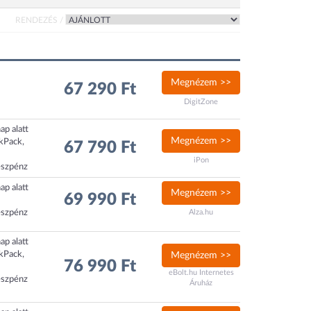
RENDEZÉS /
Megnézem >>
67 290 Ft
DigitZone
ap alatt
Megnézem >>
ckPack,
67 790 Ft
iPon
észpénz
ap alatt
Megnézem >>
69 990 Ft
észpénz
Alza.hu
ap alatt
ckPack,
Megnézem >>
76 990 Ft
eBolt.hu Internetes
észpénz
Áruház