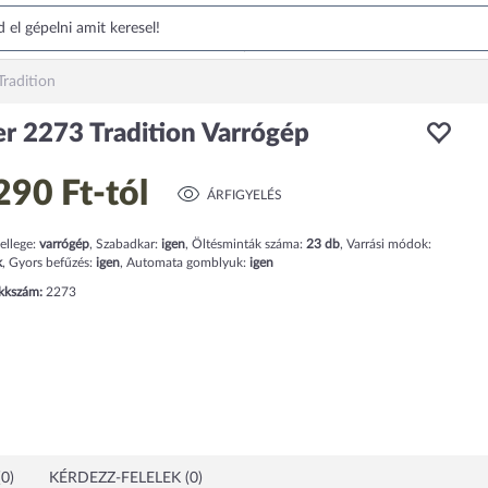
Tradition
er 2273 Tradition Varrógép
290 Ft
-tól
ÁRFIGYELÉS
ellege:
varrógép
,
Szabadkar:
igen
,
Öltésminták száma:
23
db
,
Varrási módok:
k
,
Gyors befűzés:
igen
,
Automata gomblyuk:
igen
ikkszám:
2273
0)
KÉRDEZZ-FELELEK (0)