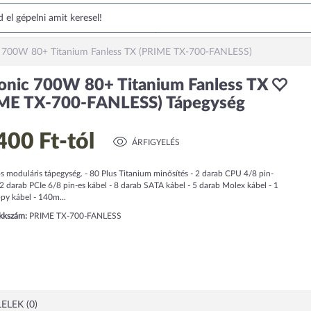
 700W 80+ Titanium Fanless TX (PRIME TX-700-FANLESS)
onic 700W 80+ Titanium Fanless TX
ME TX-700-FANLESS) Tápegység
400 Ft
-tól
ÁRFIGYELÉS
s moduláris tápegység. - 80 Plus Titanium minősítés - 2 darab CPU 4/8 pin-
 2 darab PCIe 6/8 pin-es kábel - 8 darab SATA kábel - 5 darab Molex kábel - 1
py kábel - 140m...
ikkszám:
PRIME TX-700-FANLESS
ELEK (0)