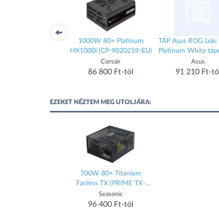
W 80+ Titanium Dark
1000W 80+ Platinum
TÁP Asus ROG Lok
ower 14 BP020EU
HX1000i (CP-9020259-EU)
Platinum White táp
(BP020EU)
- moduláris - ROG
Be Quiet!
Corsair
Asus
850P-WHITE-SFX
92 490 Ft-tól
86 800 Ft-tól
91 210 Ft-tó
GAMING
EZEKET NÉZTEM MEG UTOLJÁRA:
700W 80+ Titanium
Fanless TX (PRIME TX-
700-FANLESS)
Seasonic
96 400 Ft-tól