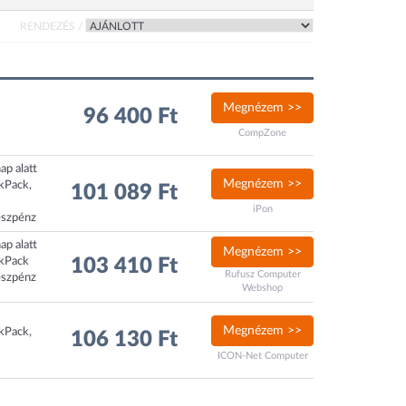
RENDEZÉS /
Megnézem >>
96 400 Ft
CompZone
ap alatt
Megnézem >>
ckPack,
101 089 Ft
iPon
észpénz
ap alatt
Megnézem >>
ckPack
103 410 Ft
Rufusz Computer
észpénz
Webshop
Megnézem >>
ckPack,
106 130 Ft
ICON-Net Computer