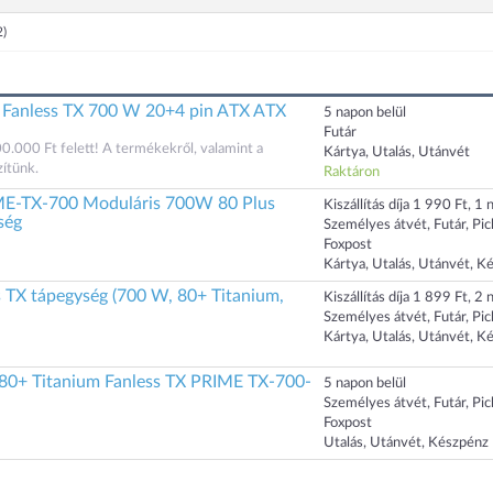
2)
 Fanless TX 700 W 20+4 pin ATX ATX
5 napon belül
Futár
00.000 Ft felett! A termékekről, valamint a
Kártya, Utalás, Utánvét
zítünk.
Raktáron
E-TX-700 Moduláris 700W 80 Plus
Kiszállítás díja 1 990 Ft, 1 n
ség
Személyes átvét, Futár, Pi
Foxpost
Kártya, Utalás, Utánvét, K
s TX tápegység (700 W, 80+ Titanium,
Kiszállítás díja 1 899 Ft, 2 n
Személyes átvét, Futár, Pi
Kártya, Utalás, Utánvét, K
80+ Titanium Fanless TX PRIME TX-700-
5 napon belül
Személyes átvét, Futár, Pi
Foxpost
Utalás, Utánvét, Készpénz