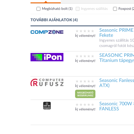
Megbízható bolt
(1)
Ingyenes szállítás
Foxpost
(
TOVÁBBI AJÁNLATOK (4)
Seasonic PRIME
Fekete
Írj véleményt!
Ingyenes szállítás 1
csomagról fotót kés
SEASONIC PRIM
Titanium tápegy
Írj véleményt!
Seasonic Fanles
ATX)
Írj véleményt!
Seasonic 700W 
FANLESS
Írj véleményt!