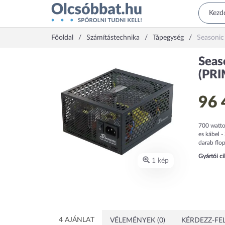
Főoldal
Számítástechnika
Tápegység
Seasonic
Seas
(PRI
96 
700 watto
es kábel -
darab flop
Gyártói c
1 kép
4 AJÁNLAT
VÉLEMÉNYEK (0)
KÉRDEZZ-FEL