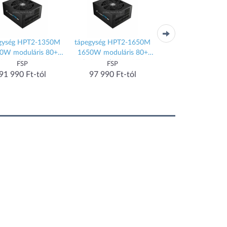
gység HPT2-1350M
tápegység HPT2-1650M
tápegység Hydro T
0W moduláris 80+
1650W moduláris 80+
ATX3.0 1000W modu
tinum (FSP_HPT2-
Platinum (FSP_HPT2-
80+ Titanium (FSP_
FSP
FSP
FSP
350M_ATX_3.0)
1650M_ATX_3.0)
1000M_ATX_3.0
91 990 Ft-tól
97 990 Ft-tól
91 990 Ft-tól