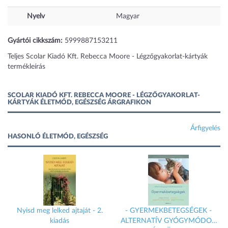
Nyelv
Magyar
Gyártói cikkszám:
5999887153211
Teljes Scolar Kiadó Kft. Rebecca Moore - Légzőgyakorlat-kártyák
termékleírás
SCOLAR KIADÓ KFT. REBECCA MOORE - LÉGZŐGYAKORLAT-
KÁRTYÁK ÉLETMÓD, EGÉSZSÉG ÁRGRAFIKON
Árfigyelés
HASONLÓ ÉLETMÓD, EGÉSZSÉG
k
Nyisd meg lelked ajtaját - 2.
- GYERMEKBETEGSÉGEK -
kiadás
ALTERNATÍV GYÓGYMÓDOK