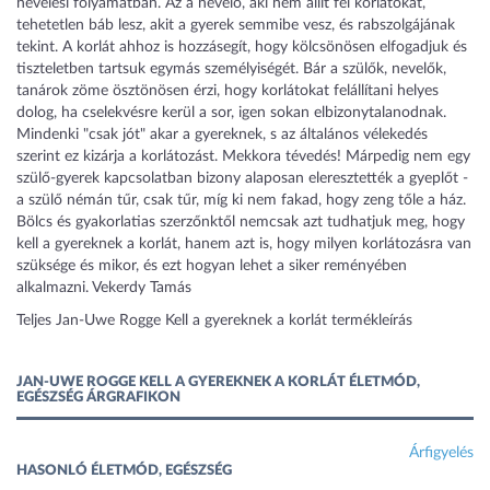
nevelési folyamatban. Az a nevelő, aki nem állít fel korlátokat,
tehetetlen báb lesz, akit a gyerek semmibe vesz, és rabszolgájának
tekint. A korlát ahhoz is hozzásegít, hogy kölcsönösen elfogadjuk és
tiszteletben tartsuk egymás személyiségét. Bár a szülők, nevelők,
tanárok zöme ösztönösen érzi, hogy korlátokat felállítani helyes
dolog, ha cselekvésre kerül a sor, igen sokan elbizonytalanodnak.
Mindenki "csak jót" akar a gyereknek, s az általános vélekedés
szerint ez kizárja a korlátozást. Mekkora tévedés! Márpedig nem egy
szülő-gyerek kapcsolatban bizony alaposan eleresztették a gyeplőt -
a szülő némán tűr, csak tűr, míg ki nem fakad, hogy zeng tőle a ház.
Bölcs és gyakorlatias szerzőnktől nemcsak azt tudhatjuk meg, hogy
kell a gyereknek a korlát, hanem azt is, hogy milyen korlátozásra van
szüksége és mikor, és ezt hogyan lehet a siker reményében
alkalmazni. Vekerdy Tamás
Teljes Jan-Uwe Rogge Kell a gyereknek a korlát termékleírás
JAN-UWE ROGGE KELL A GYEREKNEK A KORLÁT ÉLETMÓD,
EGÉSZSÉG ÁRGRAFIKON
Árfigyelés
HASONLÓ ÉLETMÓD, EGÉSZSÉG