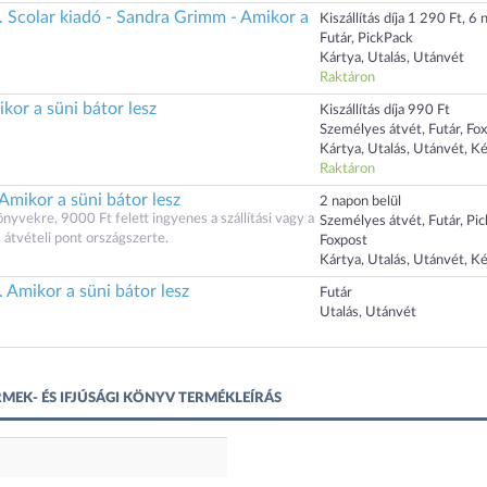
. Scolar kiadó - Sandra Grimm - Amikor a
Kiszállítás díja 1 290 Ft, 6 n
Futár, PickPack
Kártya, Utalás, Utánvét
Raktáron
kor a süni bátor lesz
Kiszállítás díja 990 Ft
Személyes átvét, Futár, Fo
Kártya, Utalás, Utánvét, K
Raktáron
mikor a süni bátor lesz
2 napon belül
vekre, 9000 Ft felett ingyenes a szállítási vagy a
Személyes átvét, Futár, Pi
átvételi pont országszerte.
Foxpost
Kártya, Utalás, Utánvét, K
. Amikor a süni bátor lesz
Futár
Utalás, Utánvét
RMEK- ÉS IFJÚSÁGI KÖNYV TERMÉKLEÍRÁS