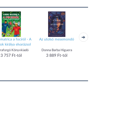
matrica a fociról - A
Az utolsó mesemondó
Kis felfedezők -
ok királya elvarázsol
repülőtéren
raforgó Könyvkiadó
Donna Barba Higuera
Napraforgó 200
3 757 Ft-tól
3 889 Ft-tól
3 757 Ft-tól