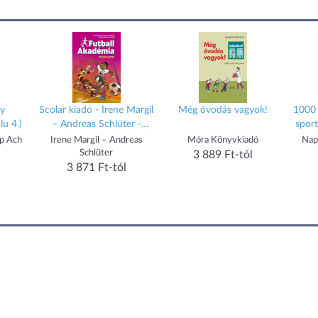
ny
Scolar kiadó - Irene Margil
Még óvodás vagyok!
1000 
lu 4.)
– Andreas Schlüter -
sport
Veszélyes játék – Futball
pp Ach
Irene Margil – Andreas
Móra Könyvkiadó
Nap
Akadémia 6.
Schlüter
3 889 Ft-tól
3 871 Ft-tól