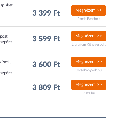
ap alatt
Megnézem >>
3 399 Ft
Panda Bababolt
Megnézem >>
xpost
3 599 Ft
észpénz
Librarium Könyvesbolt
Megnézem >>
ckPack,
3 600 Ft
Olcsókönyvek.hu
észpénz
Megnézem >>
3 809 Ft
Plaza.hu