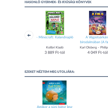
HASONLÓ GYERMEK- ÉS IFJÚSÁGI KÖNYVEK
ilág legértelmetlenebb
- Minecraft: Kalandnapló
A Végzetsárká
állatai
birodalmában (A fa
Philip Bunting
Kolibri Kiadó
Karl Olsberg – Phili
3 889 Ft-tól
3 889 Ft-tól
4 049 Ft-tól
EZEKET NÉZTEM MEG UTOLJÁRA:
Amikor a süni bátor lesz