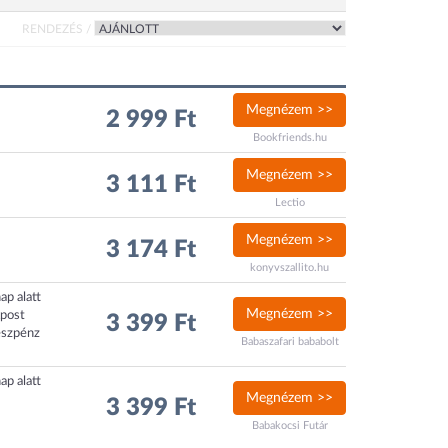
RENDEZÉS /
Megnézem >>
2 999 Ft
Bookfriends.hu
Megnézem >>
3 111 Ft
Lectio
Megnézem >>
3 174 Ft
konyvszallito.hu
ap alatt
Megnézem >>
xpost
3 399 Ft
észpénz
Babaszafari bababolt
ap alatt
Megnézem >>
3 399 Ft
Babakocsi Futár