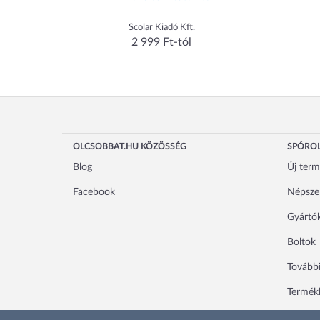
Scolar Kiadó Kft.
2 999 Ft-tól
OLCSOBBAT.HU KÖZÖSSÉG
SPÓROL
Blog
Új ter
Facebook
Népsze
Gyártó
Boltok
További
Termékl