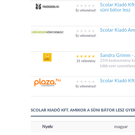
Scolar Kiadó Kft
süni bátor lesz
Írj véleményt!
Scolar Kiadó Ami
Írj véleményt!
Sandra Grimm - A
25% kedvezmény köny
21 vélemény
több ezer személyes 
Scolar Kiadó Kft
Írj véleményt!
SCOLAR KIADÓ KFT. AMIKOR A SÜNI BÁTOR LESZ GYE
Nyelv
magyar