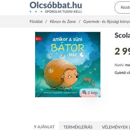
Főoldal
Könyv és Zene
Gyermek- és ifjúsági köny
Scola
2 9
Nyelv:
ma
Gyártói c
1 kép
9 AJÁNLAT
TERMÉKLEÍRÁS
VÉLEMÉNYEK (