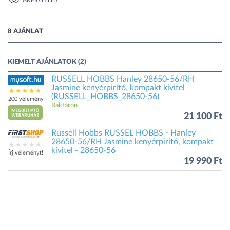
ÁRFIGYELÉS
1 kép
8 AJÁNLAT
KIEMELT AJÁNLATOK (2)
RUSSELL HOBBS Hanley 28650-56/RH
Jasmine kenyérpirító, kompakt kivitel
(RUSSELL_HOBBS_28650-56)
200 vélemény
Raktáron
21 100 Ft
Russell Hobbs RUSSEL HOBBS - Hanley
28650-56/RH Jasmine kenyérpirító, kompakt
kivitel - 28650-56
Írj véleményt!
19 990 Ft