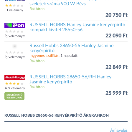
szeletek száma 900 W Bézs
Raktáron
1 vélemény
20 750 Ft
RUSSELL HOBBS Hanley Jasmine kenyérpirító
kompakt kivitel 28650-56
22 090 Ft
Írj véleményt!
Russell Hobbs 28650-56 Hanley Jasmine
kenyérpirító
Ingyenes szállítás
, 1 nap alatt
Írj véleményt!
Raktáron
22 849 Ft
RUSSELL HOBBS 28650-56/RH Hanley
Jasmine kenyérpirító
Raktáron
409 vélemény
25 999 Ft
RUSSELL HOBBS 28650-56 KENYÉRPIRÍTÓ ÁRGRAFIKON
Árfigyelés