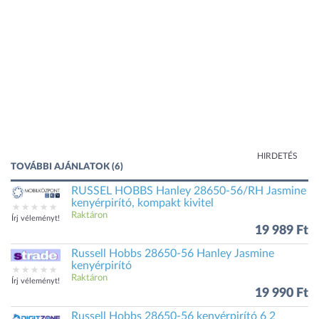
HIRDETÉS
TOVÁBBI AJÁNLATOK (6)
RUSSEL HOBBS Hanley 28650-56/RH Jasmine
kenyérpirító, kompakt kivitel
Raktáron
Írj véleményt!
19 989 Ft
Russell Hobbs 28650-56 Hanley Jasmine
kenyérpirító
Raktáron
Írj véleményt!
19 990 Ft
Russell Hobbs 28650-56 kenyérpirító 6 2