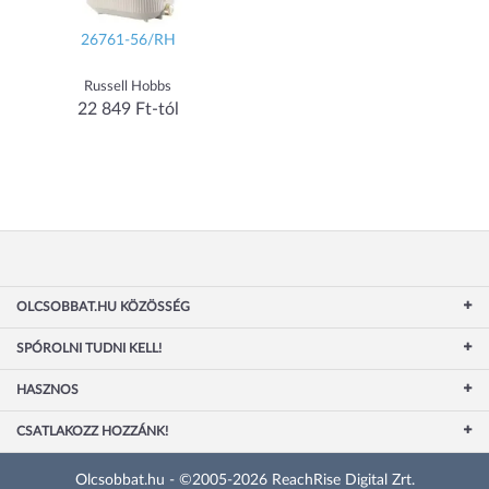
26761-56/RH
Russell Hobbs
22 849 Ft-tól
OLCSOBBAT.HU KÖZÖSSÉG
SPÓROLNI TUDNI KELL!
HASZNOS
CSATLAKOZZ HOZZÁNK!
Olcsobbat.hu - ©2005-2026 ReachRise Digital Zrt.