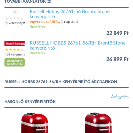
TOVÁBBI AJÁNLATOK (2)
Russell Hobbs 26761-56 Bronte Stone
kenyérpirító
Ingyenes szállítás
, 1 nap alatt
Írj véleményt!
Raktáron
22 849 Ft
RUSSELL HOBBS 26761-56/RH Brontë Stone
kenyérpirító
Raktáron
408 vélemény
26 899 Ft
RUSSELL HOBBS 26761-56/RH KENYÉRPIRÍTÓ ÁRGRAFIKON
Árfigyelés
HASONLÓ KENYÉRPIRÍTÓK