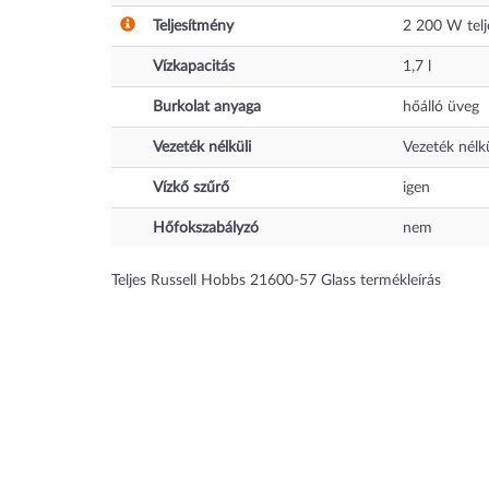
Teljesítmény
2 200
W
tel
Vízkapacitás
1,7
l
Burkolat anyaga
hőálló üveg
Vezeték nélküli
Vezeték nélkü
Vízkő szűrő
igen
Hőfokszabályzó
nem
Teljes Russell Hobbs 21600-57 Glass termékleírás