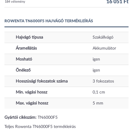
16 051 Ft
184 vélemény
ROWENTA TN6000F5 HAJVÁGÓ TERMÉKLEÍRÁS
Hajvágó típusa
Szakállvágó
Áramellátás
Akkumulátor
Mosható
igen
Önélező
igen
Hosszúsági fokozatok száma
3
fokozatos
Min. vágási hossz
0,1
cm
Max. vágási hossz
5
mm
Gyártói cikkszám:
TN6000F5
Teljes Rowenta TN6000F5 termékleírás