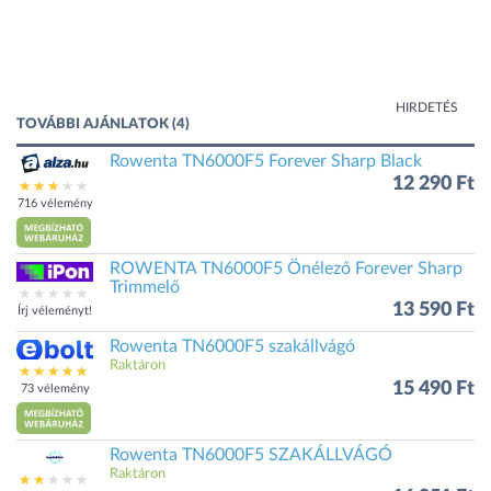
HIRDETÉS
TOVÁBBI AJÁNLATOK (4)
Rowenta TN6000F5 Forever Sharp Black
12 290 Ft
716 vélemény
ROWENTA TN6000F5 Önélező Forever Sharp
Trimmelő
13 590 Ft
Írj véleményt!
Rowenta TN6000F5 szakállvágó
Raktáron
15 490 Ft
73 vélemény
Rowenta TN6000F5 SZAKÁLLVÁGÓ
Raktáron