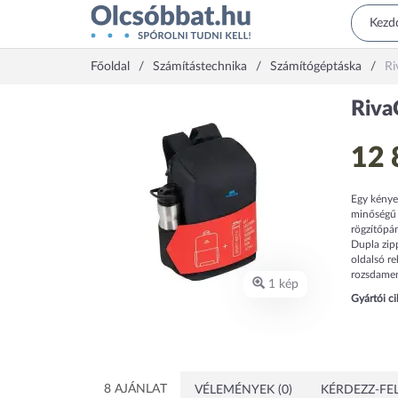
Főoldal
Számítástechnika
Számítógéptáska
Ri
Riva
12 
Egy kényel
minőségű p
rögzítőpá
Dupla zipp
oldalsó r
rozsdament
1 kép
Gyártói c
8 AJÁNLAT
VÉLEMÉNYEK (0)
KÉRDEZZ-FEL