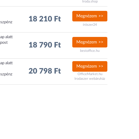
Iroda.shop
Megnézem >>
18 210 Ft
észpénz
írószer24
ap alatt
Megnézem >>
xpost
18 790 Ft
bestoffice.hu
ap alatt
Megnézem >>
20 798 Ft
észpénz
OfficeMarket.hu
Irodaszer webáruház