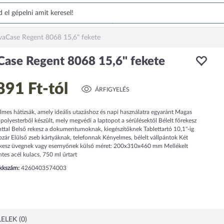
vaCase Regent 8068 15,6" fekete
Case Regent 8068 15,6" fekete
891 Ft
-tól
ÁRFIGYELÉS
mes hátizsák, amely ideális utazáshoz és napi használatra egyaránt Magas
olyesterből készült, mely megvédi a laptopot a sérülésektől Bélelt főrekesz
nttal Belső rekesz a dokumentumoknak, kiegészítőknek Tablettartó 10,1"-ig
zár Elülső zseb kártyáknak, telefonnak Kényelmes, bélelt vállpántok Két
ekesz üvegnek vagy esernyőnek külső méret: 200x310x460 mm Mellékelt
es acél kulacs, 750 ml űrtart
ikkszám:
4260403574003
ELEK (0)