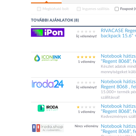
Megbízható bolt
Ingyenes szállítás
Foxpost
(
TOVÁBBI AJÁNLATOK (8)
RIVACASE Regen
backpack 15.6" +
Írj véleményt!
Notebook hátizsá
"Regent 8068", f
1 vélemény
Készlet adatok minde
mennyiségeket külö
Notebook hátizsá
Regent 8068 , fe
Írj véleményt!
15.000+ termék pénz
szállítással!
Notebook hátizsá
"Regent 8068", f
1 vélemény
Kedvezményes szállít
Notebook hátizsá
Nincs vélemény
"Regent 8068", f