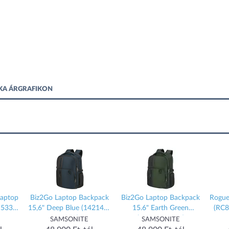
SKA ÁRGRAFIKON
laptop
Biz2Go Laptop Backpack
Biz2Go Laptop Backpack
Rogue
15333-
15,6" Deep Blue (142144-
15.6" Earth Green
(RC
1277)
(142144-1316)
SAMSONITE
SAMSONITE