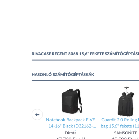
RIVACASE REGENT 8068 15,6" FEKETE SZÁMÍTÓGÉPTÁ
HASONLÓ SZÁMÍTÓGÉPTÁSKÁK
book Case Multi Twin
Notebook Backpack FIVE
Guardit 2.0 Rolling 
IVE 15-17.3" Black
14-16" Black (D32162-
bag 15.6" fekete (1
(D32164-RPET)
RPET)
1041)
Dicota
Dicota
SAMSONITE