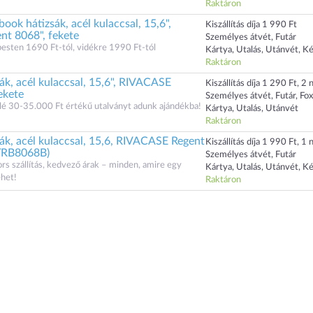
Raktáron
k hátizsák, acél kulaccsal, 15,6",
Kiszállítás díja 1 990 Ft
t 8068", fekete
Személyes átvét, Futár
dapesten 1690 Ft-tól, vidékre 1990 Ft-tól
Kártya, Utalás, Utánvét, K
Raktáron
k, acél kulaccsal, 15,6", RIVACASE
Kiszállítás díja 1 290 Ft, 2 n
ekete
Személyes átvét, Futár, Fo
lé 30-35.000 Ft értékű utalványt adunk ajándékba!
Kártya, Utalás, Utánvét
Raktáron
ák, acél kulaccsal, 15,6, RIVACASE Regent
Kiszállítás díja 1 990 Ft, 1 n
NTRB8068B)
Személyes átvét, Futár
ors szállítás, kedvező árak – minden, amire egy
Kártya, Utalás, Utánvét, K
ehet!
Raktáron