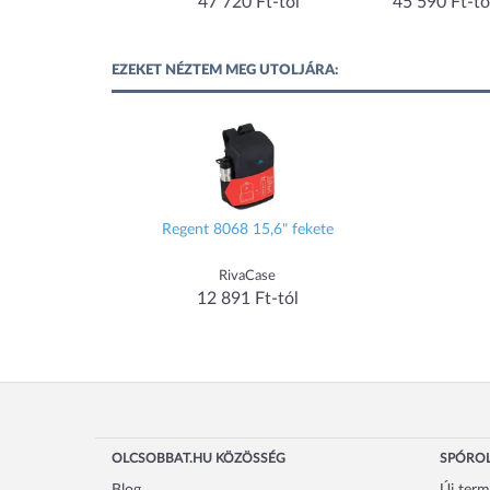
53 280 Ft-tól
47 720 Ft-tól
45 590 Ft-tó
EZEKET NÉZTEM MEG UTOLJÁRA:
Regent 8068 15,6" fekete
RivaCase
12 891 Ft-tól
OLCSOBBAT.HU KÖZÖSSÉG
SPÓROL