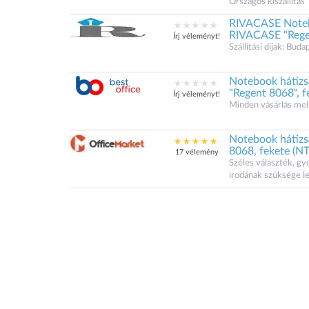
Országos kiszállítás
RIVACASE Noteboo
RIVACASE "Regen
Írj véleményt!
Szállítási díjak: Bu
Notebook hátizsá
"Regent 8068", f
Írj véleményt!
Minden vásárlás mel
Notebook hátizs
8068, fekete (
17 vélemény
Széles választék, gy
irodának szüksége l