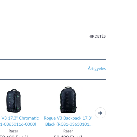
HIRDETÉS
Árfigyelés
 V3 17,3" Chromatic
Rogue V3 Backpack 17,3"
Biz2Go Laptop Bac
81-03650116-0000)
Black (RC81-03650101-
15.6" Black (142144
0000)
Razer
Razer
SAMSONITE