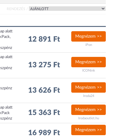
RENDEZÉS /
ap alatt
Megnézem >>
ckPack,
12 891 Ft
iPon
észpénz
ap alatt
Megnézem >>
13 275 Ft
észpénz
ICONink
Megnézem >>
észpénz
13 626 Ft
Iroda24
ap alatt
Megnézem >>
15 363 Ft
ckPack
észpénz
Irodaoutlet.hu
Megnézem >>
16 989 Ft