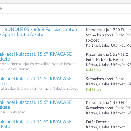
4)
t BUNDLE 05 / 8068 Full size Laptop
Kiszállítás díja 1 990 Ft, 1 n
 Sports bottle fekete
Személyes átvét, Futár, Pi
Foxpost
Kártya, Utalás, Utánvét, K
k, acél kulaccsal, 15,6", RIVACASE
Kiszállítás díja 1 524 Ft, 2 n
ekete
Futár, PickPack, Foxpost
n esetben a saját és beszállítói szabad készlet
Kártya, Utalás, Utánvét, K
n-külön mutatnak.
Raktáron
k, acél kulaccsal, 15,6 , RIVACASE
Személyes átvét, Futár
kete
Kártya, Utalás, Utánvét, K
tárcabarát áron, akár holnapra Nálad, országos
Raktáron
k, acél kulaccsal, 15,6", RIVACASE
Kiszállítás díja 1 490 Ft, 1 n
ekete
Személyes átvét, Futár, Pi
ás, kiváló árak
Kártya, Utalás, Utánvét, K
k, acél kulaccsal, 15,6", RIVACASE
Futár, Foxpost
ekete
Kártya, Utalás, Utánvét