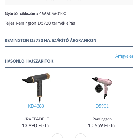
Gyártói cikkszám:
45660560100
Teljes Remington D5720 termékleírás
REMINGTON D5720 HAJSZÁRÍTÓ ÁRGRAFIKON
Árfigyelés
HASONLÓ HAJSZÁRÍTÓK
KD4383
D5901
KRAFT&DELE
Remington
13 990 Ft-tól
10 659 Ft-tól