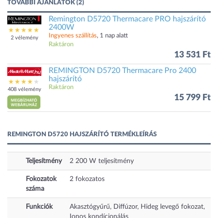
TOVÁBBI AJÁNLATOK (2)
Remington D5720 Thermacare PRO hajszárító
2400W
Ingyenes szállítás
, 1 nap alatt
2 vélemény
Raktáron
13 531 Ft
REMINGTON D5720 Thermacare Pro 2400
hajszárító
Raktáron
408 vélemény
15 799 Ft
REMINGTON D5720 HAJSZÁRÍTÓ TERMÉKLEÍRÁS
Teljesítmény
2 200
W
teljesítmény
Fokozatok
2
fokozatos
száma
Funkciók
Akasztógyűrű, Diffúzor, Hideg levegő fokozat,
Ionos kondícionálás