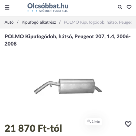
Autó
Kipufogó alkatrész
POLMO Kipufogódob, hátsó, Peugeot 
21 870 Ft
-tól