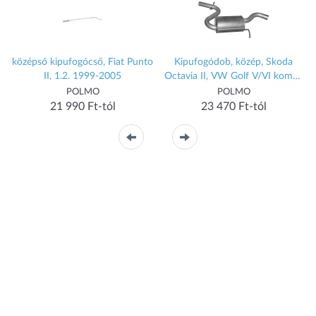
középső kipufogócső, Fiat Punto
Kipufogódob, közép, Skoda
II, 1.2. 1999-2005
Octavia II, VW Golf V/VI kombi,
VW Jetta III/V, 1.4, 2005-2013
POLMO
POLMO
21 990 Ft-tól
23 470 Ft-tól