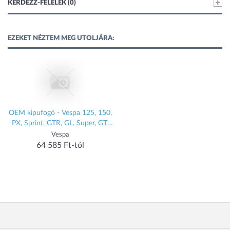
KÉRDEZZ-FELELEK (0)
EZEKET NÉZTEM MEG UTOLJÁRA:
OEM kipufogó - Vespa 125, 150,
PX, Sprint, GTR, GL, Super, GT,
TS
Vespa
64 585 Ft-tól