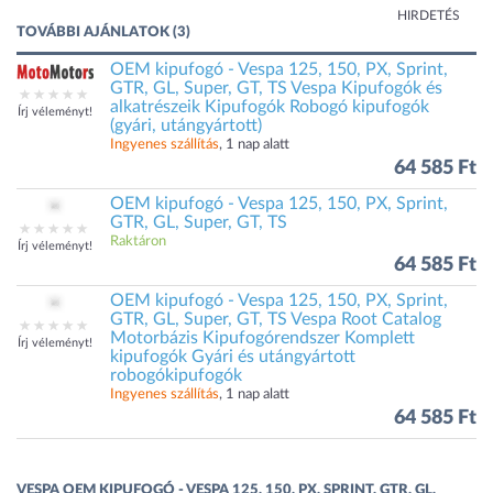
HIRDETÉS
TOVÁBBI AJÁNLATOK (3)
OEM kipufogó - Vespa 125, 150, PX, Sprint,
GTR, GL, Super, GT, TS Vespa Kipufogók és
alkatrészeik Kipufogók Robogó kipufogók
Írj véleményt!
(gyári, utángyártott)
Ingyenes szállítás
, 1 nap alatt
64 585 Ft
OEM kipufogó - Vespa 125, 150, PX, Sprint,
GTR, GL, Super, GT, TS
Raktáron
Írj véleményt!
64 585 Ft
OEM kipufogó - Vespa 125, 150, PX, Sprint,
GTR, GL, Super, GT, TS Vespa Root Catalog
Motorbázis Kipufogórendszer Komplett
Írj véleményt!
kipufogók Gyári és utángyártott
robogókipufogók
Ingyenes szállítás
, 1 nap alatt
64 585 Ft
VESPA OEM KIPUFOGÓ - VESPA 125, 150, PX, SPRINT, GTR, GL,