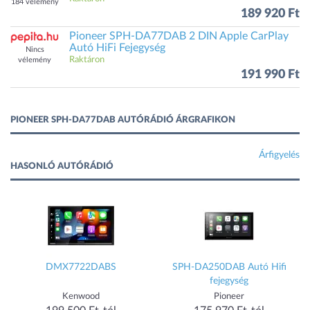
184 vélemény
189 920 Ft
Pioneer SPH-DA77DAB 2 DIN Apple CarPlay
Autó HiFi Fejegység
Nincs
Raktáron
vélemény
191 990 Ft
PIONEER SPH-DA77DAB AUTÓRÁDIÓ ÁRGRAFIKON
Árfigyelés
HASONLÓ AUTÓRÁDIÓ
DMX7722DABS
SPH-DA250DAB Autó Hifi
fejegység
Kenwood
Pioneer