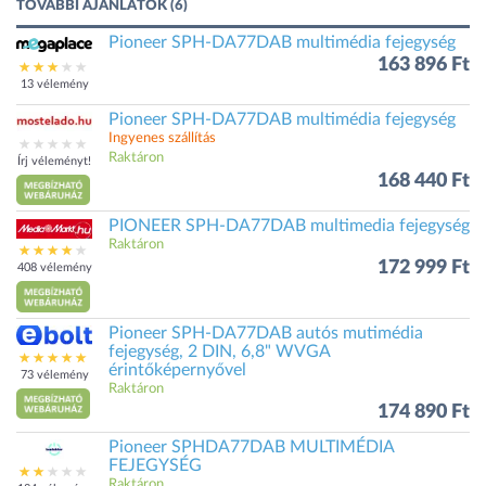
TOVÁBBI AJÁNLATOK (6)
Pioneer SPH-DA77DAB multimédia fejegység
163 896 Ft
13 vélemény
Pioneer SPH-DA77DAB multimédia fejegység
Ingyenes szállítás
Raktáron
Írj véleményt!
168 440 Ft
PIONEER SPH-DA77DAB multimedia fejegység
Raktáron
172 999 Ft
408 vélemény
Pioneer SPH-DA77DAB autós mutimédia
fejegység, 2 DIN, 6,8" WVGA
érintőképernyővel
73 vélemény
Raktáron
174 890 Ft
Pioneer SPHDA77DAB MULTIMÉDIA
FEJEGYSÉG
Raktáron