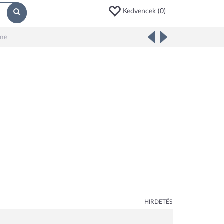
Kedvencek (
0
)
eme
HIRDETÉS