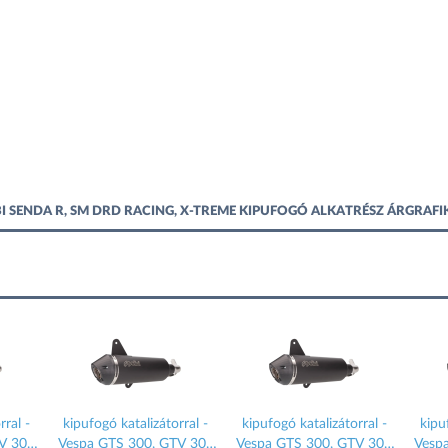
RBI SENDA R, SM DRD RACING, X-TREME KIPUFOGÓ ALKATRÉSZ ÁRGRAF
rral -
kipufogó katalizátorral -
kipufogó katalizátorral -
kipu
V 300
Vespa GTS 300, GTV 300
Vespa GTS 300, GTV 300
Vesp