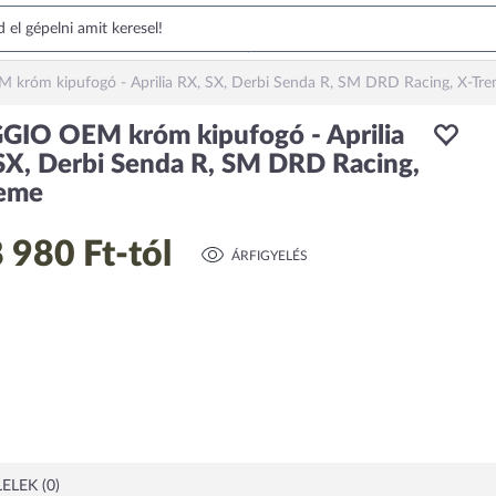
króm kipufogó - Aprilia RX, SX, Derbi Senda R, SM DRD Racing, X-Tr
GIO OEM króm kipufogó - Aprilia
SX, Derbi Senda R, SM DRD Racing,
eme
 980 Ft
-tól
ÁRFIGYELÉS
ELEK (0)