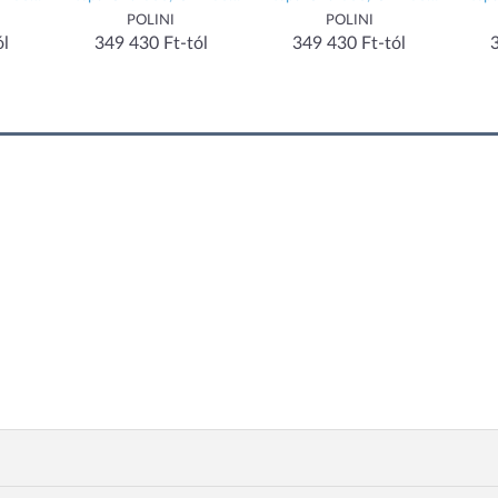
Euro 4
Euro 4
POLINI
POLINI
ól
349 430 Ft-tól
349 430 Ft-tól