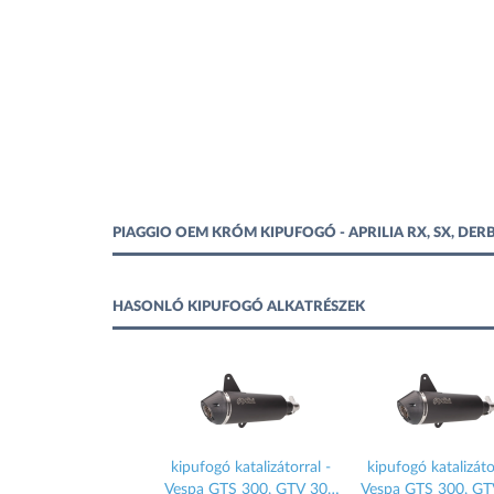
PIAGGIO OEM KRÓM KIPUFOGÓ - APRILIA RX, SX, DE
HASONLÓ KIPUFOGÓ ALKATRÉSZEK
fogó katalizátorral -
kipufogó katalizátorral -
kipufogó katalizáto
a GTS 300, GTV 300
Vespa GTS 300, GTV 300
Vespa GTS 300, GT