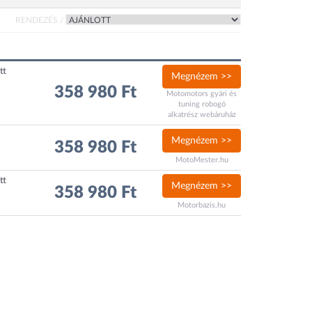
RENDEZÉS /
tt
Megnézem >>
358 980 Ft
Motomotors gyári és
tuning robogó
alkatrész webáruház
Megnézem >>
358 980 Ft
MotoMester.hu
tt
Megnézem >>
358 980 Ft
Motorbazis.hu