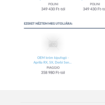
Euro 4
Euro 4
Euro 4
POLINI
POLINI
POLINI
349 430 Ft-tól
349 430 Ft-tól
349 430 Ft-t
EZEKET NÉZTEM MEG UTOLJÁRA:
OEM króm kipufogó -
Aprilia RX, SX, Derbi Senda
R, SM DRD Racing, X-
PIAGGIO
Treme
358 980 Ft-tól