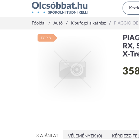
Főoldal
Autó
Kipufogó alkatrész
PIAGGIO OEM 
PIAG
TOP 8
RX, 
X-Tr
358
3 AJÁNLAT
VÉLEMÉNYEK (0)
KÉRDEZZ-FEL