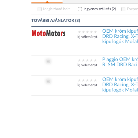
Megbízható bolt
Ingyenes szállítás
(2)
Foxpos
TOVÁBBI AJÁNLATOK (3)
OEM króm kipufo
DRD Racing, X-T
Írj véleményt!
kipufogók Mofa
Piaggio OEM kró
R, SM DRD Raci
Írj véleményt!
OEM króm kipufo
DRD Racing, X-T
Írj véleményt!
kipufogók Mofa