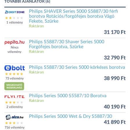
TOVÁBBI AJÁNLATOK (6)
Philips SHAVER Series 5000 S5887/30 férfi
borotva Rotációs/forgófejes borotva Vágó
Fekete, Szürke
1 vélemény
Raktáron
31 170 Ft
Philips S5887/30 Shaver Series 5000
Forgófejes borotva, Szürke
Nincs
Raktáron
vélemény
32 790 Ft
Philips S5887/30 Series 5000 körkéses borotva
Raktáron
38 990 Ft
73 vélemény
Philips Series 5000 S5587/10 Borotva
Raktáron
40 190 Ft
2 vélemény
Philips Series 5000 Wet & Dry S5887/30
41 890 Ft
716 vélemény