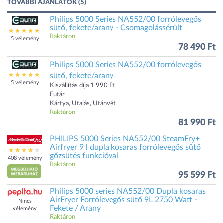
TOVÁBBI AJÁNLATOK (5)
Philips 5000 Series NA552/00 forrólevegős
sütő, fekete/arany - Csomagolássérült
Raktáron
5 vélemény
78 490 Ft
Philips 5000 Series NA552/00 forrólevegős
sütő, fekete/arany
5 vélemény
Kiszállítás díja 1 990 Ft
Futár
Kártya, Utalás, Utánvét
Raktáron
81 990 Ft
PHILIPS 5000 Series NA552/00 SteamFry+
Airfryer 9 l dupla kosaras forrólevegős sütő
gőzsütés funkcióval
408 vélemény
Raktáron
95 599 Ft
Philips 5000 series NA552/00 Dupla kosaras
AirFryer Forrólevegős sütő 9L 2750 Watt -
Nincs
Fekete / Arany
vélemény
Raktáron