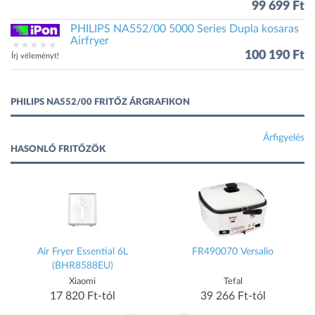
99 699 Ft
PHILIPS NA552/00 5000 Series Dupla kosaras
Airfryer
100 190 Ft
Írj véleményt!
PHILIPS NA552/00 FRITŐZ ÁRGRAFIKON
Árfigyelés
HASONLÓ FRITŐZÖK
Air Fryer Essential 6L
FR490070 Versalio
(BHR8588EU)
Xiaomi
Tefal
17 820 Ft-tól
39 266 Ft-tól