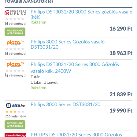
TOVÁBBI AJÁNLATOK (6)
Philips DST3031/20 3000 Series gőzölős vasaló
(kék)
Raktáron
Írj véleményt!
16 290 Ft
Philips 3000 Series Gőzölős vasaló
DST3031/20
18 963 Ft
Írj véleményt!
Philips DST3031/20 Series 3000 Gőzölős
vasaló kék, 2400W
Írj véleményt!
Futár
Utalás, Utánvét
Raktáron
21 839 Ft
Philips 3000 Series DST3031/20
19 990 Ft
716 vélemény
PHILIPS DST3031/20 Series 3000 Gőzölős