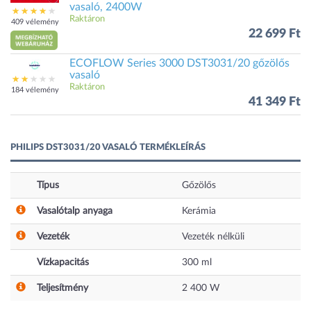
vasaló, 2400W
Raktáron
409 vélemény
22 699 Ft
ECOFLOW Series 3000 DST3031/20 gőzölős
vasaló
Raktáron
184 vélemény
41 349 Ft
PHILIPS DST3031/20 VASALÓ TERMÉKLEÍRÁS
Típus
Gőzölős
Vasalótalp anyaga
Kerámia
Vezeték
Vezeték nélküli
Vízkapacitás
300
ml
Teljesítmény
2 400
W