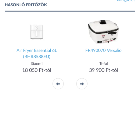
Árfigyelés
HASONLÓ FRITŐZÖK
Air Fryer Essential 6L
FR490070 Versalio
(BHR8588EU)
Xiaomi
Tefal
18 050 Ft-tól
39 900 Ft-tól