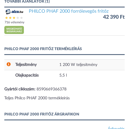
TOVÁBBI AJÁNLATOK (1)
PHILCO PHAF 2000 forrólevegős fritőz
42 390 Ft
716 vélemény
PHILCO PHAF 2000 FRITŐZ TERMÉKLEÍRÁS
Teljesítmény
1 200
W
teljesítmény
Olajkapacitás
5,5
l
Gyártói cikkszám:
8590669366378
Teljes Philco PHAF 2000 termékleírás
PHILCO PHAF 2000 FRITŐZ ÁRGRAFIKON