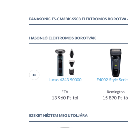
PANASONIC ES-CM3BK-S503 ELEKTROMOS BOROTVA
HASONLÓ ELEKTROMOS BOROTVÁK
WDF5030
Lucas 4343 90000
F4002 Style Serie
Remington
ETA
Remington
13 329 Ft-tól
13 960 Ft-tól
15 890 Ft-tó
EZEKET NÉZTEM MEG UTOLJÁRA: