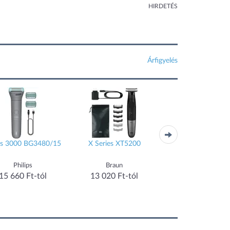
HIRDETÉS
Árfigyelés
es 3000 BG3480/15
X Series XT5200
Twice Finish KI6
Philips
Braun
Kiepe
15 660 Ft-tól
13 020 Ft-tól
14 772 Ft-tól