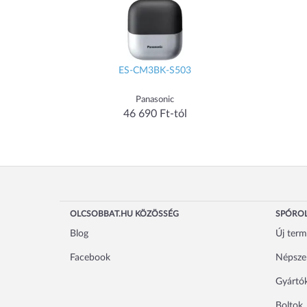
ES-CM3BK-S503
Panasonic
46 690 Ft-tól
OLCSOBBAT.HU KÖZÖSSÉG
SPÓROL
Blog
Új ter
Facebook
Népsze
Gyártó
Boltok