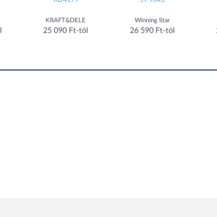
KD4179
ST-9645
KRAFT&DELE
Winning Star
l
25 090 Ft-tól
26 590 Ft-tól