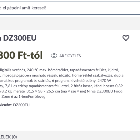
a DZ300EU
800 Ft
-tól
ÁRFIGYELÉS
 digitális vezérlés, 240 °C max. hőmérséklet, tapadásmentes felület, kijelző,
t, mosogatógépben mosható részek, időzítő, hőmérséklet szabályozás, dupla
tomatikus programok és szárítás, 6 program, kivehető edény, 2470 W
ny, 7,6 l-es edény tapadásmentes felülettel, 2 fritőz kosár, kábel hossza 0,89
 8,2 kg, méretei 31,5 × 38 × 26,5 cm (ma × szé × mé) Ninja DZ300EU Foodi
Zone 6 az 1-benForróleveg
ikkszám:
DZ300EU
ELEK (0)