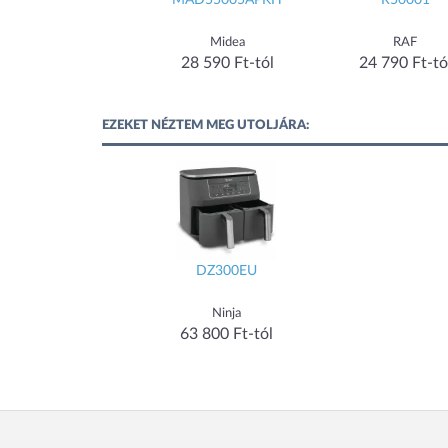
HG AF 24
MAD55005APKH
R50001
Home
Midea
RAF
28 490 Ft-tól
28 590 Ft-tól
24 790 Ft-tó
EZEKET NÉZTEM MEG UTOLJÁRA:
DZ300EU
Ninja
63 800 Ft-tól