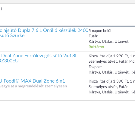
1)
lajsütő Dupla 7,6 L Önálló készülék 2400
5 napon belül
sütő Szürke
Futár
Kártya, Utalás, Utánvét
Raktáron
Dual Zone Forrólevegős sütő 2x3.8L
Kiszállítás díja 1 990 Ft, 1 n
DZ300EU
Személyes átvét, Futár, Pi
Foxpost
Kártya, Utalás, Utánvét, K
U Foodi® MAX Dual Zone 6in1
Kiszállítás díja 1 390 Ft, 1 n
s vegye át a megrendelését személyesen
Személyes átvét, Futár
Kártya, Utalás, Utánvét, K