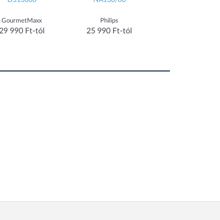
DS13606
NA130/00
NA220/00
GourmetMaxx
Philips
Philips
29 990 Ft-tól
25 990 Ft-tól
29 490 Ft-tól