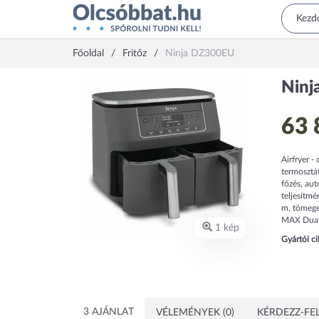
Főoldal
Fritőz
Ninja DZ300EU
Ninj
63 
Airfryer -
termosztá
főzés, au
teljesítmé
m, tömege
MAX Dual 
1 kép
Gyártói c
3 AJÁNLAT
VÉLEMÉNYEK (0)
KÉRDEZZ-FEL