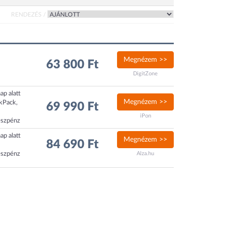
RENDEZÉS /
Megnézem >>
63 800 Ft
DigitZone
ap alatt
Megnézem >>
ckPack,
69 990 Ft
iPon
észpénz
ap alatt
Megnézem >>
84 690 Ft
észpénz
Alza.hu