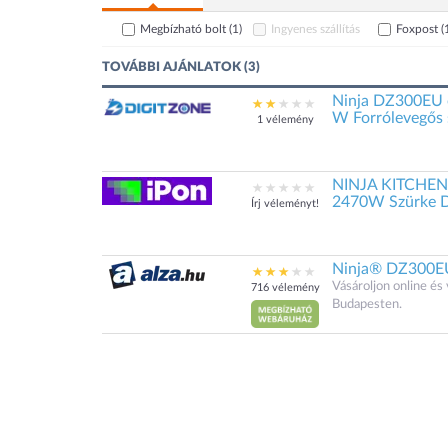
Megbízható bolt
(1)
Ingyenes szállítás
Foxpost
(
TOVÁBBI AJÁNLATOK (3)
Ninja DZ300EU o
W Forrólevegős 
1 vélemény
NINJA KITCHEN 
2470W Szürke 
Írj véleményt!
Ninja® DZ300E
Vásároljon online é
716 vélemény
Budapesten.