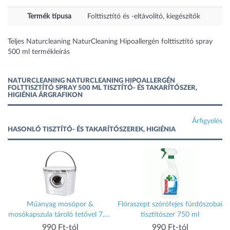
Termék típusa
Folttisztító és -eltávolító, kiegészítők
Teljes Naturcleaning NaturCleaning Hipoallergén folttisztító spray
500 ml termékleírás
NATURCLEANING NATURCLEANING HIPOALLERGÉN
FOLTTISZTÍTÓ SPRAY 500 ML TISZTÍTÓ- ÉS TAKARÍTÓSZER,
HIGIÉNIA ÁRGRAFIKON
Árfigyelés
HASONLÓ TISZTÍTÓ- ÉS TAKARÍTÓSZEREK, HIGIÉNIA
Műanyag mosópor &
Flóraszept szórófejes fürdőszobai
mosókapszula tároló tetővel 7,3L
tisztítószer 750 ml
4210179
990 Ft-tól
990 Ft-tól