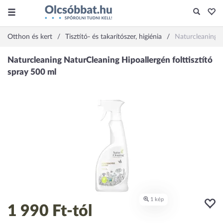
Otthon és kert
Tisztító- és takarítószer, higiénia
Naturcleaning N
1 990 Ft
-tól