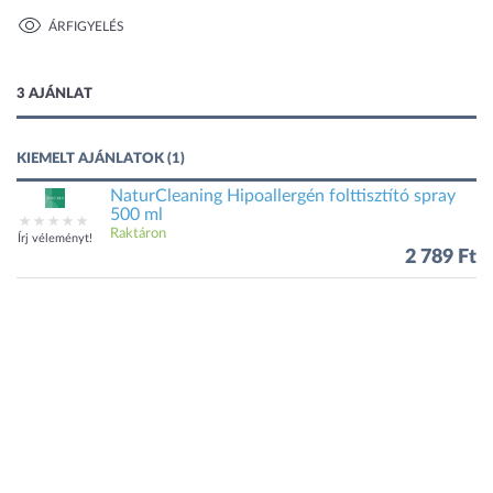
ÁRFIGYELÉS
1 kép
3 AJÁNLAT
KIEMELT AJÁNLATOK (1)
NaturCleaning Hipoallergén folttisztító spray
500 ml
Raktáron
Írj véleményt!
2 789 Ft