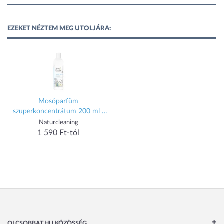
EZEKET NÉZTEM MEG UTOLJÁRA:
Mosóparfüm
szuperkoncentrátum 200 ml -
White Snow /Hófehér/
Naturcleaning
1 590 Ft-tól
OLCSOBBAT.HU KÖZÖSSÉG