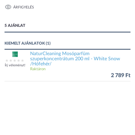
ÁRFIGYELÉS
1 kép
5 AJÁNLAT
KIEMELT AJÁNLATOK (1)
NaturCleaning Mosóparfüm
szuperkoncentrátum 200 ml - White Snow
/Hófehér/
Írj véleményt!
Raktáron
2 789 Ft