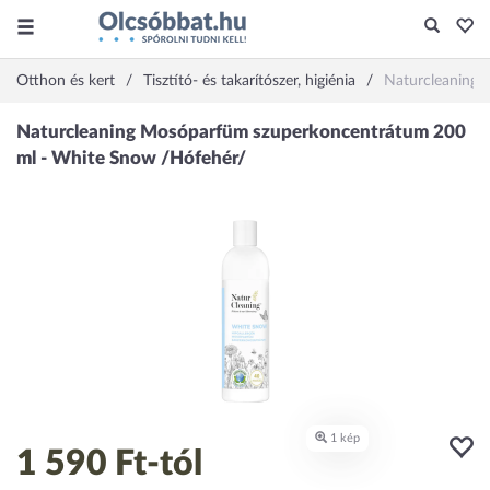
Otthon és kert
Tisztító- és takarítószer, higiénia
Naturcleaning 
1 590 Ft
-tól