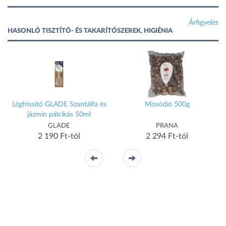
Árfigyelés
HASONLÓ TISZTÍTÓ- ÉS TAKARÍTÓSZEREK, HIGIÉNIA
Légfrissítő GLADE Szantálfa és
Mosódió 500g
jázmin pálcikás 50ml
GLADE
PRANA
2 190 Ft-tól
2 294 Ft-tól