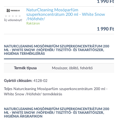
1 990 Ft
NaturCleaning Mosóparfüm
szuperkoncentrátum 200 ml - White Snow
/Hófehér/
Írj véleményt!
Raktáron
1 990 Ft
NATURCLEANING MOSÓPARFÜM SZUPERKONCENTRÁTUM 200
ML - WHITE SNOW /HÓFEHÉR/ TISZTÍTÓ- ÉS TAKARÍTÓSZER,
HIGIÉNIA TERMÉKLEÍRÁS
Termék típusa
Mosószer, öblítő, fehérítő
Gyártói cikkszám:
4128-02
Teljes Naturcleaning Mosóparfüm szuperkoncentrátum 200 ml -
White Snow /Hófehér/ termékleírás
NATURCLEANING MOSÓPARFÜM SZUPERKONCENTRÁTUM 200
ML - WHITE SNOW /HÓFEHÉR/ TISZTÍTÓ- ÉS TAKARÍTÓSZER,
HIGIÉNIA ÁRGRAFIKON