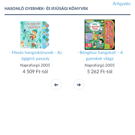
Árfigyelés
HASONLÓ GYERMEK- ÉS IFJÚSÁGI KÖNYVEK
- Mesés hangoskönyvek - Az
- Böngéssz hangokat! - A
égigérő paszuly
gyerekek világa
Napraforgó 2005
Napraforgó 2005
4 509 Ft-tól
5 262 Ft-tól