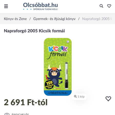
Könyv és Zene
Gyermek- és ifjúsági könyv
Napraforgó 2005 Kic
2 691 Ft
-tól