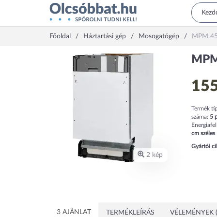
Főoldal
Háztartási gép
Mosogatógép
MPM 45
MPM
155
Termék tí
száma:
5
p
Energiafel
cm
széles
Gyártói c
2 kép
3 AJÁNLAT
TERMÉKLEÍRÁS
VÉLEMÉNYEK (