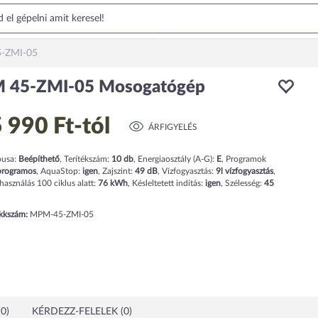
-ZMI-05
 45-ZMI-05 Mosogatógép
 990 Ft
-tól
ÁRFIGYELÉS
pusa:
Beépíthető
,
Terítékszám:
10
db
,
Energiaosztály (A-G):
E
,
Programok
rogramos
,
AquaStop:
igen
,
Zajszint:
49
dB
,
Vízfogyasztás:
9
l
vízfogyasztás
,
használás 100 ciklus alatt:
76
kWh
,
Késleltetett indítás:
igen
,
Szélesség:
45
ikkszám:
MPM-45-ZMI-05
0)
KÉRDEZZ-FELELEK (0)