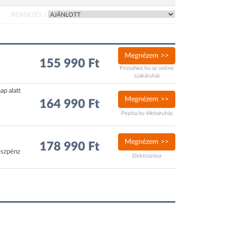
RENDEZÉS /
Megnézem >>
155 990 Ft
PrimaNet.hu az online
szakáruház
ap alatt
Megnézem >>
164 990 Ft
Pepita.hu Webáruház
Megnézem >>
178 990 Ft
észpénz
Elektrozóna