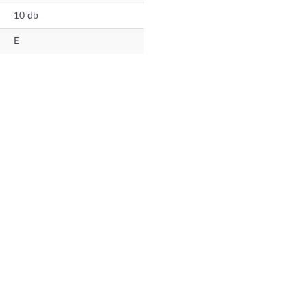
10
db
E