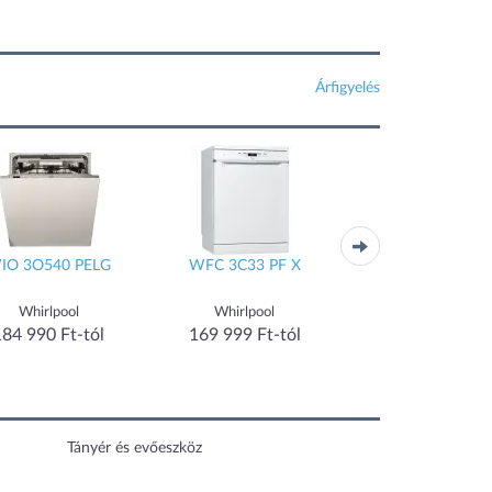
Árfigyelés
IO 3O540 PELG
WFC 3C33 PF X
EEG62310L
Whirlpool
Whirlpool
Electrolux
184 990 Ft-tól
169 999 Ft-tól
169 999 Ft-tó
Tányér és evőeszköz