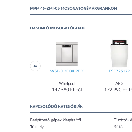
MPM 45-ZMI-05 MOSOGATÓGÉP ÁRGRAFIKON
HASONLÓ MOSOGATÓGÉPEK
EEM48320L
WSBO 3O34 PF X
FSE72517P
Electrolux
Whirlpool
AEG
184 900 Ft-tól
147 590 Ft-tól
172 990 Ft-t
KAPCSOLÓDÓ KATEGÓRIÁK
Beépíthető gépek kiegészítői
Tisztító- é
Tűzhely
Sütő