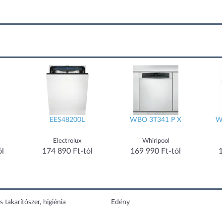
EES48200L
WBO 3T341 P X
W
Electrolux
Whirlpool
ól
174 890 Ft-tól
169 990 Ft-tól
s takarítószer, higiénia
Edény