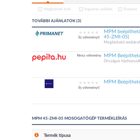
Megbízható bolt
Ingyenes szállítás
Foxpost
TOVÁBBI AJÁNLATOK (3)
MPM beépíthető
45-ZMI-05)
Írj véleményt!
Megbízható webáruház
MPM Beépíthető
Nincs vélemény
Országos házhozszáll
MPM Beépíthető
Írj véleményt!
MPM 45-ZMI-05 MOSOGATÓGÉP TERMÉKLEÍRÁS
Termék típusa