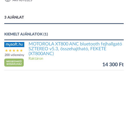
ÁRFIGYELÉS
1 kép
3 AJÁNLAT
KIEMELT AJÁNLATOK (1)
MOTOROLA XT800 ANC bluetooth fejhallgató
SZTEREO v5.3, összehajtható, FEKETE
(XT800ANC)
200 vélemény
Raktáron
14 300 Ft