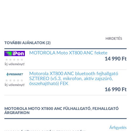
HIRDETÉS
TOVÁBBI AJÁNLATOK (2)
MOTOROLA Moto XT800 ANC fekete
14 990 Ft
Írj véleményt!
Motorola XT800 ANC bluetooth fejhallgató
SZTEREO (v5.3, mikrofon, aktív zajszűrő,
összehajtható) FEK
Írj véleményt!
16 990 Ft
MOTOROLA MOTO XT800 ANC FÜLHALLGATÓ, FEJHALLGATÓ
ÁRGRAFIKON
Árfigyelés