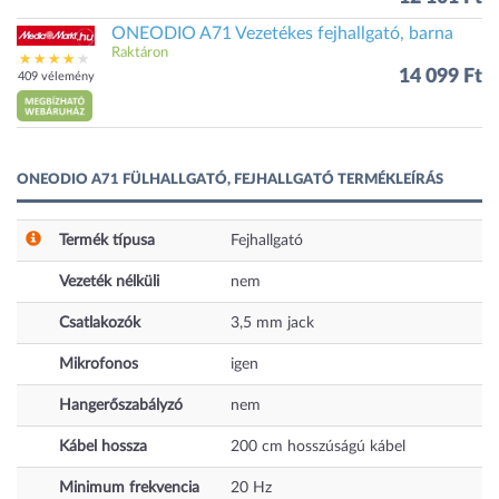
ONEODIO A71 Vezetékes fejhallgató, barna
Raktáron
14 099 Ft
409 vélemény
ONEODIO A71 FÜLHALLGATÓ, FEJHALLGATÓ TERMÉKLEÍRÁS
Termék típusa
Fejhallgató
Vezeték nélküli
nem
Csatlakozók
3,5 mm jack
Mikrofonos
igen
Hangerőszabályzó
nem
Kábel hossza
200
cm
hosszúságú kábel
Minimum frekvencia
20
Hz