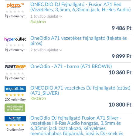
ONEODIO DJ Fejhallgató - Fusion A71 Red
(Vezetékes, 3,5mm, 6,35mm jack, Hi-Res Audio)
Írj véleményt!
1 további ajánlat
Raktáron
9 486 Ft
OneOdio A71 vezetékes fejhallgató (fekete és
piros)
Írj véleményt!
2 további ajánlat
9 899 Ft
OneOdio - A71 - barna (A71 BROWN)
10 360 Ft
Írj véleményt!
ONEODIO A71 vezetékes DJ fejhallgató (ezüst)
(A71_SILVER)
Raktáron
200 vélemény
10 800 Ft
OneOdio DJ fejhallgató Fusion A71 Silver -
vezetékes Hi-Res Audio hangzás, 3,5mm és
6,35mm jack csatlakozó, kényelmes
2 vélemény
memóriahabos fülpárnák, ideális DJ-knek és