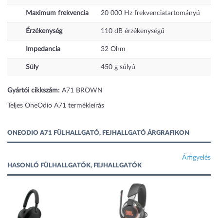
Maximum frekvencia
20 000
Hz
frekvenciatartományú
Érzékenység
110
dB
érzékenységű
Impedancia
32 Ohm
Súly
450
g
súlyú
Gyártói cikkszám:
A71 BROWN
Teljes OneOdio A71 termékleírás
ONEODIO A71 FÜLHALLGATÓ, FEJHALLGATÓ ÁRGRAFIKON
Árfigyelés
HASONLÓ FÜLHALLGATÓK, FEJHALLGATÓK