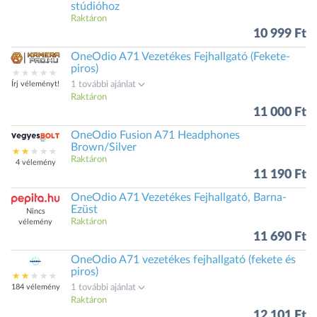
stúdióhoz
Raktáron
10 999 Ft
OneOdio A71 Vezetékes Fejhallgató (Fekete-
piros)
Írj véleményt!
1 további ajánlat
Raktáron
11 000 Ft
OneOdio Fusion A71 Headphones
Brown/Silver
Raktáron
4 vélemény
11 190 Ft
OneOdio A71 Vezetékes Fejhallgató, Barna-
Ezüst
Nincs
Raktáron
vélemény
11 690 Ft
OneOdio A71 vezetékes fejhallgató (fekete és
piros)
184 vélemény
1 további ajánlat
Raktáron
12 101 Ft