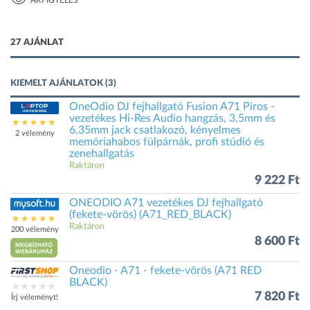
ÁRFIGYELÉS
1 kép
27 AJÁNLAT
KIEMELT AJÁNLATOK (3)
OneOdio DJ fejhallgató Fusion A71 Piros -
vezetékes Hi-Res Audio hangzás, 3,5mm és
6,35mm jack csatlakozó, kényelmes
2 vélemény
memóriahabos fülpárnák, profi stúdió és
zenehallgatás
Raktáron
9 222 Ft
ONEODIO A71 vezetékes DJ fejhallgató
(fekete-vörös) (A71_RED_BLACK)
Raktáron
200 vélemény
8 600 Ft
Oneodio - A71 - fekete-vörös (A71 RED
BLACK)
7 820 Ft
Írj véleményt!