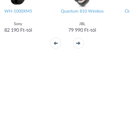
Quantum 810 Wireless
Cloud Alpha 2 Wireless
(AJ5C7AA)
JBL
HYPERX
79 990 Ft-tól
97 480 Ft-tól