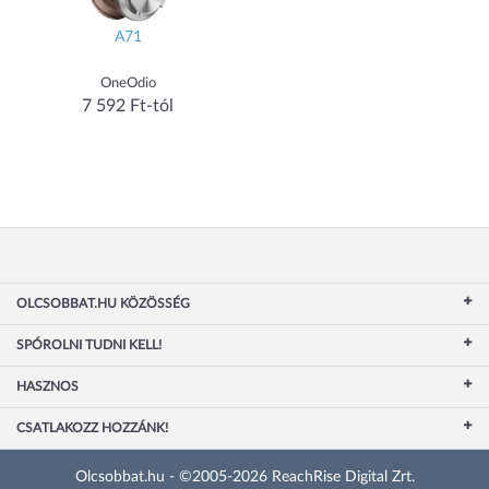
A71
OneOdio
7 592 Ft-tól
OLCSOBBAT.HU KÖZÖSSÉG
SPÓROLNI TUDNI KELL!
HASZNOS
CSATLAKOZZ HOZZÁNK!
Olcsobbat.hu - ©2005-2026 ReachRise Digital Zrt.