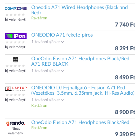
Oneodio A71 Wired Headphones (Black and
Red)
Raktáron
Írj véleményt!
7 740 Ft
ONEODIO A71 fekete-piros
1 további ajánlat
Írj véleményt!
8 291 Ft
OneOdio Fusion A71 Headphones Black/Red
A71 RED BLACK
Írj véleményt!
1 további ajánlat
8 490 Ft
ONEODIO DJ Fejhallgató - Fusion A71 Red
(Vezetékes, 3,5mm, 6,35mm jack, Hi-Res Audio)
Írj véleményt!
1 további ajánlat
Raktáron
8 900 Ft
OneOdio Fusion A71 Headphones Black/Red
Raktáron
Nincs
vélemény
9 390 Ft