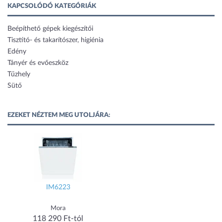
KAPCSOLÓDÓ KATEGÓRIÁK
Beépíthető gépek kiegészítői
Tisztító- és takarítószer, higiénia
Edény
Tányér és evőeszköz
Tűzhely
Sütő
EZEKET NÉZTEM MEG UTOLJÁRA:
IM6223
Mora
118 290 Ft-tól