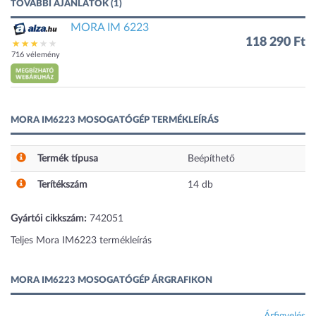
TOVÁBBI AJÁNLATOK (1)
MORA IM 6223
118 290 Ft
716 vélemény
MORA IM6223 MOSOGATÓGÉP TERMÉKLEÍRÁS
Termék típusa
Beépíthető
Terítékszám
14
db
Gyártói cikkszám:
742051
Teljes Mora IM6223 termékleírás
MORA IM6223 MOSOGATÓGÉP ÁRGRAFIKON