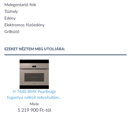
Melegentartó fiók
Tűzhely
Edény
Elektromos főzőedény
Grillsütő
EZEKET NÉZTEM MEG UTOLJÁRA:
H 7440 BMX Pearlbeige
fogantyú nélküli mikrohullámú
üzemmóddal kombinált sütő
Miele
1 219 900 Ft-tól