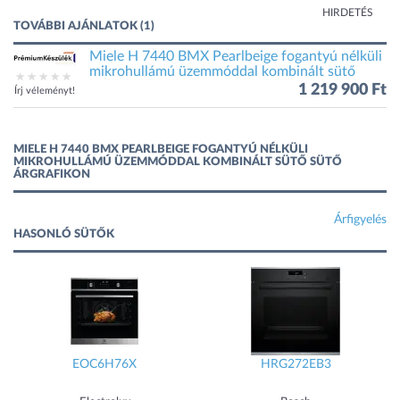
HIRDETÉS
TOVÁBBI AJÁNLATOK (1)
Miele H 7440 BMX Pearlbeige fogantyú nélküli
mikrohullámú üzemmóddal kombinált sütő
1 219 900 Ft
Írj véleményt!
MIELE H 7440 BMX PEARLBEIGE FOGANTYÚ NÉLKÜLI
MIKROHULLÁMÚ ÜZEMMÓDDAL KOMBINÁLT SÜTŐ SÜTŐ
ÁRGRAFIKON
Árfigyelés
HASONLÓ SÜTŐK
EOC6H76X
HRG272EB3