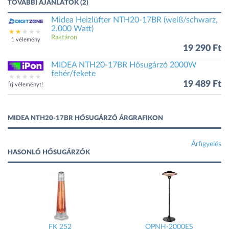
TOVÁBBI AJÁNLATOK (2)
Midea Heizlüfter NTH20-17BR (weiß/schwarz,
2.000 Watt)
Raktáron
1 vélemény
19 290 Ft
MIDEA NTH20-17BR Hősugárzó 2000W
fehér/fekete
19 489 Ft
Írj véleményt!
MIDEA NTH20-17BR HŐSUGÁRZÓ ÁRGRAFIKON
Árfigyelés
HASONLÓ HŐSUGÁRZÓK
FK 252
OPNH-2000ES