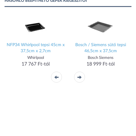
HASONLÓ BEÉPÍTHETŐ GÉPEK KIEGÉSZÍTŐI
t
NFP34 Whirlpool tepsi 45cm x
Bosch / Siemens sütő tepsi
37,5cm x 2,7cm
46,5cm x 37,5cm
Whirlpool
Bosch Siemens
17 767 Ft-tól
18 999 Ft-tól