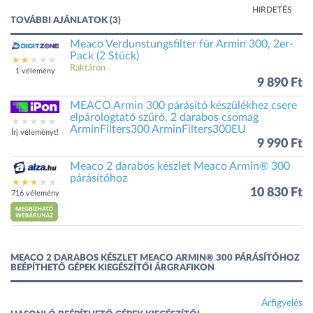
HIRDETÉS
TOVÁBBI AJÁNLATOK (3)
Meaco Verdunstungsfilter für Armin 300, 2er-
Pack (2 Stück)
Raktáron
1 vélemény
9 890 Ft
MEACO Armin 300 párásító készülékhez csere
elpárologtató szűrő, 2 darabos csomag
ArminFilters300 ArminFilters300EU
Írj véleményt!
9 990 Ft
Meaco 2 darabos készlet Meaco Armin® 300
párásítóhoz
10 830 Ft
716 vélemény
MEACO 2 DARABOS KÉSZLET MEACO ARMIN® 300 PÁRÁSÍTÓHOZ
BEÉPÍTHETŐ GÉPEK KIEGÉSZÍTŐI ÁRGRAFIKON
Árfigyelés