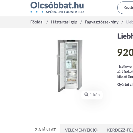
Főoldal
Háztartási gép
Fagyasztószekrény
Lie
Lieb
920
IceTower 
zárt fióko
kijelző Sm
Gyártói c
1 kép
2 AJÁNLAT
VÉLEMÉNYEK (0)
KÉRDEZZ-FEL