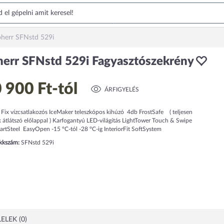
bherr SFNstd 529i
herr SFNstd 529i Fagyasztószekrény
 900 Ft
-tól
ÁRFIGYELÉS
Fix vízcsatlakozós IceMaker teleszkópos kihúzó 4db FrostSafe ( teljesen
k átlátszó előlappal ) Karfogantyú LED-világítás LightTower Touch & Swipe
artSteel EasyOpen -15 °C-tól -28 °C-ig InteriorFit SoftSystem
ikkszám:
SFNstd 529i
ELEK (0)