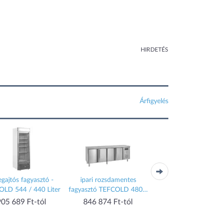
HIRDETÉS
Árfigyelés
gajtós fagyasztó -
ipari rozsdamentes
FFFvg 6501 Liebherr 
LD 544 / 440 Liter
fagyasztó TEFCOLD 480 /
fagyasztószekré
460 Liter
NoFrost-tal - Lieb
905 689 Ft-tól
846 874 Ft-tól
927 710 Ft-tó
FFFvg 6501