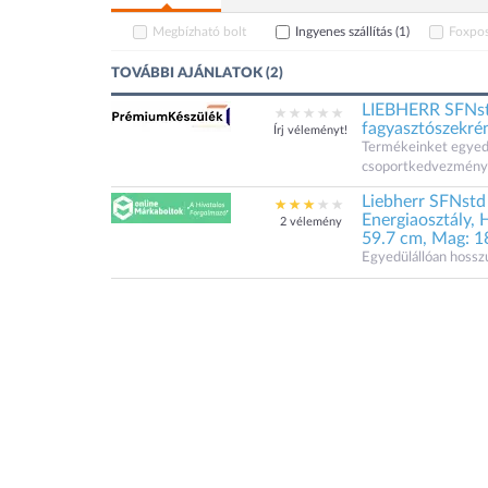
Megbízható bolt
Ingyenes szállítás
(1)
Foxpos
TOVÁBBI AJÁNLATOK (2)
LIEBHERR SFNstd
fagyasztószekré
Írj véleményt!
Termékeinket egyedi á
csoportkedvezménye
Liebherr SFNstd
Energiaosztály, H
2 vélemény
59.7 cm, Mag: 18
Egyedülállóan hoss