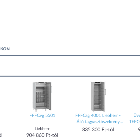
FIKON
FFFCvg 5501
FFFCsg 4001 Liebherr -
Üve
Álló fagyasztószekrény
TEFCO
SmartFrost-tal - Liebherr
Liebherr
835 300 Ft-tól
FFFCsg 4001
ól
904 860 Ft-tól