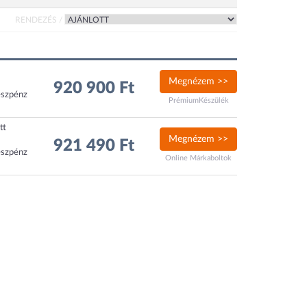
RENDEZÉS /
Megnézem >>
920 900 Ft
észpénz
PrémiumKészülék
tt
Megnézem >>
921 490 Ft
észpénz
Online Márkaboltok