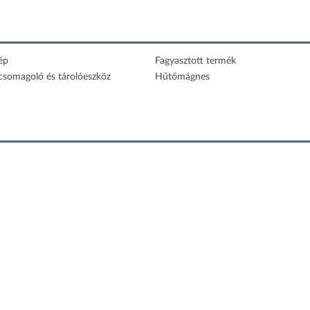
ép
Fagyasztott termék
 csomagoló és tárolóeszköz
Hűtőmágnes