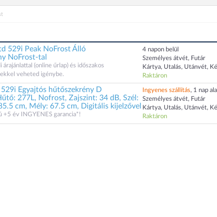
t
 529i Peak NoFrost Álló
4 napon belül
ny NoFrost-tal
Személyes átvét, Futár
rajánlattal (online űrlap) és időszakos
Kártya, Utalás, Utánvét, K
kkel veheted igénybe.
Raktáron
 529i Egyajtós hűtőszekrény D
Ingyenes szállítás
, 1 nap ala
űtő: 277L, Nofrost, Zajszint: 34 dB, Szél:
Személyes átvét, Futár
5.5 cm, Mély: 67.5 cm, Digitális kijelzővel
Kártya, Utalás, Utánvét, K
zú +5 év INGYENES garancia*!
Raktáron