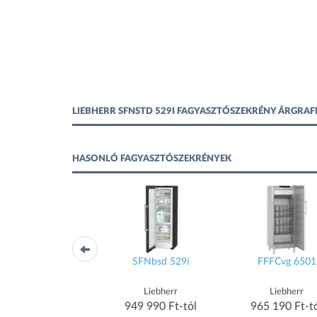
LIEBHERR SFNSTD 529I FAGYASZTÓSZEKRÉNY ÁRGRA
HASONLÓ FAGYASZTÓSZEKRÉNYEK
FFFCsg 5501
SFNbsd 529i
FFFCvg 6501
Liebherr
Liebherr
Liebherr
852 990 Ft-tól
949 990 Ft-tól
965 190 Ft-t