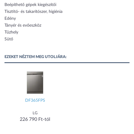
Beépíthető gépek kiegészítői
Tisztító- és takarítószer, higiénia
Edény
Tányér és evőeszköz
Tűzhely
Sütő
EZEKET NÉZTEM MEG UTOLJÁRA:
DF365FPS
LG
226 790 Ft-tól