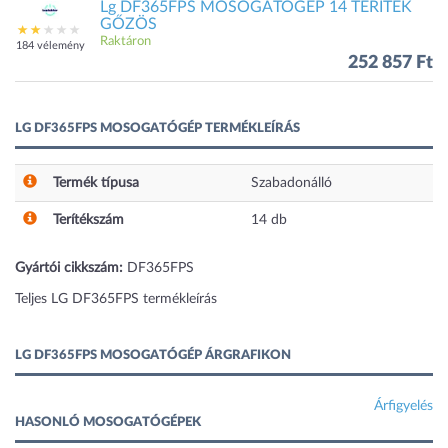
Lg DF365FPS MOSOGATÓGÉP 14 TERÍTÉK
GŐZÖS
Raktáron
184 vélemény
252 857 Ft
LG DF365FPS MOSOGATÓGÉP TERMÉKLEÍRÁS
Termék típusa
Szabadonálló
Terítékszám
14
db
Gyártói cikkszám:
DF365FPS
Teljes LG DF365FPS termékleírás
LG DF365FPS MOSOGATÓGÉP ÁRGRAFIKON
Árfigyelés
HASONLÓ MOSOGATÓGÉPEK