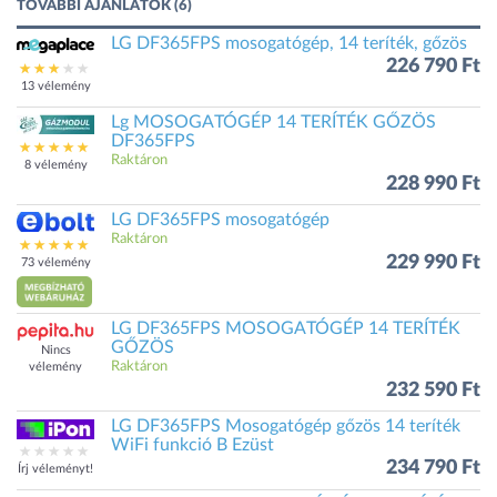
TOVÁBBI AJÁNLATOK (6)
LG DF365FPS mosogatógép, 14 teríték, gőzös
226 790 Ft
13 vélemény
Lg MOSOGATÓGÉP 14 TERÍTÉK GŐZÖS
DF365FPS
Raktáron
8 vélemény
228 990 Ft
LG DF365FPS mosogatógép
Raktáron
229 990 Ft
73 vélemény
LG DF365FPS MOSOGATÓGÉP 14 TERÍTÉK
GŐZÖS
Nincs
Raktáron
vélemény
232 590 Ft
LG DF365FPS Mosogatógép gőzös 14 teríték
WiFi funkció B Ezüst
234 790 Ft
Írj véleményt!