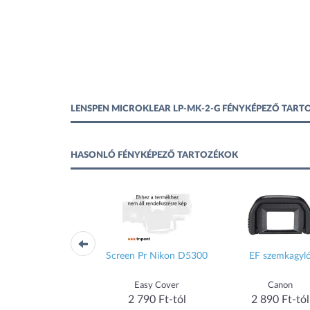
LENSPEN MICROKLEAR LP-MK-2-G FÉNYKÉPEZŐ TART
HASONLÓ FÉNYKÉPEZŐ TARTOZÉKOK
SD merevlemezhez és
Screen Pr Nikon D5300
EF szemkagyl
SM tartozékokhoz
REEN (L) (fekete)
uGreen
Easy Cover
Canon
2 790 Ft-tól
2 790 Ft-tól
2 890 Ft-tól