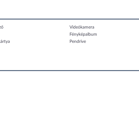
ző
Videókamera
Fényképalbum
ártya
Pendrive