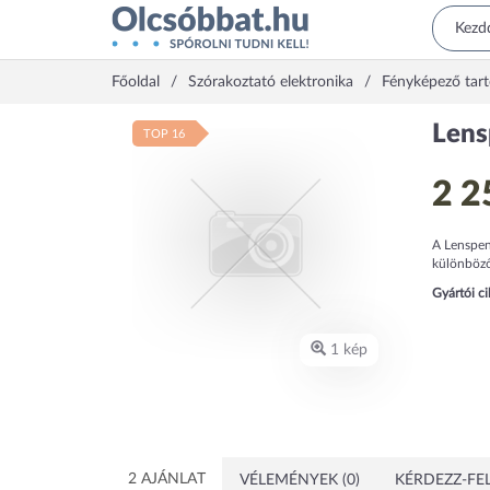
Főoldal
Szórakoztató elektronika
Fényképező tar
Lens
TOP 16
2 2
A Lenspen
különböző 
Gyártói c
1 kép
2 AJÁNLAT
VÉLEMÉNYEK (0)
KÉRDEZZ-FEL