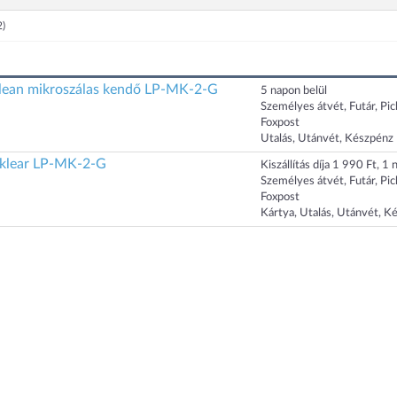
2)
lean mikroszálas kendő LP-MK-2-G
5 napon belül
Személyes átvét, Futár, Pi
Foxpost
Utalás, Utánvét, Készpénz
klear LP-MK-2-G
Kiszállítás díja 1 990 Ft, 1 n
Személyes átvét, Futár, Pi
Foxpost
Kártya, Utalás, Utánvét, K