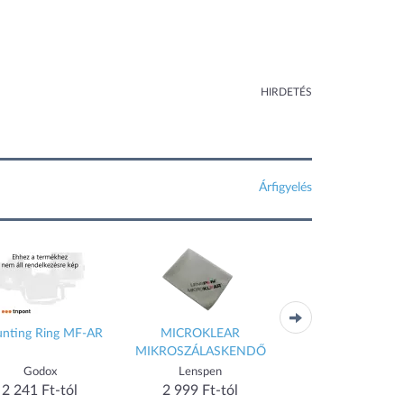
HIRDETÉS
Árfigyelés
nting Ring MF-AR
MICROKLEAR
AK-S01 Slide Filter S
MIKROSZÁLASKENDŐ
pcs)
Godox
Lenspen
Godox
2 241 Ft-tól
2 999 Ft-tól
2 907 Ft-tól