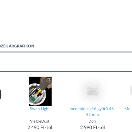
OZÉK ÁRGRAFIKON
ó
Swab Light
menetátalakító gyűrű 46-
Mou
52 mm
VisibleDust
Dörr
2 490 Ft-tól
2 990 Ft-tól