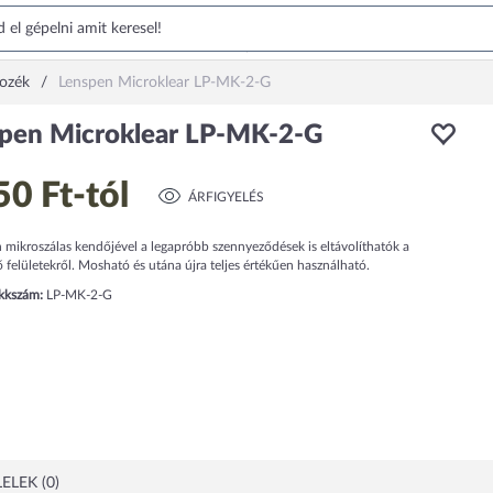
tozék
Lenspen Microklear LP-MK-2-G
pen Microklear LP-MK-2-G
50 Ft
-tól
ÁRFIGYELÉS
 mikroszálas kendőjével a legapróbb szennyeződések is eltávolíthatók a
felületekről. Mosható és utána újra teljes értékűen használható.
ikkszám:
LP-MK-2-G
ELEK (0)