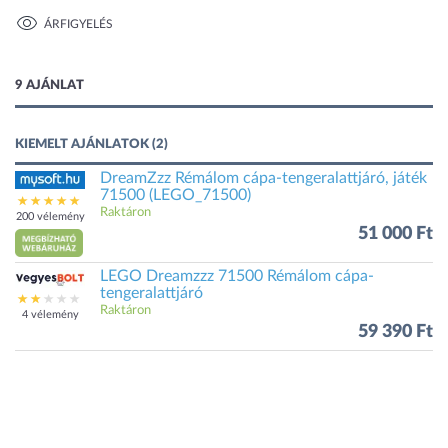
ÁRFIGYELÉS
1 kép
9 AJÁNLAT
KIEMELT AJÁNLATOK (2)
DreamZzz Rémálom cápa-tengeralattjáró, játék
71500 (LEGO_71500)
Raktáron
200 vélemény
51 000 Ft
LEGO Dreamzzz 71500 Rémálom cápa-
tengeralattjáró
Raktáron
4 vélemény
59 390 Ft