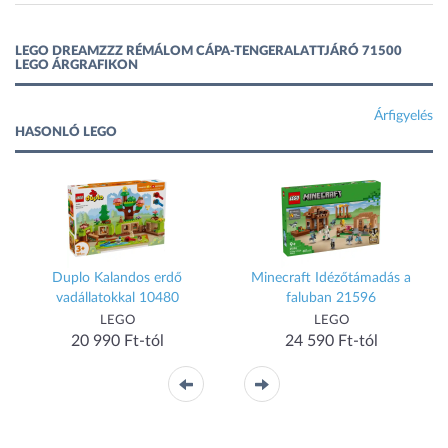
LEGO DREAMZZZ RÉMÁLOM CÁPA-TENGERALATTJÁRÓ 71500
LEGO ÁRGRAFIKON
Árfigyelés
HASONLÓ LEGO
Duplo Kalandos erdő
Minecraft Idézőtámadás a
vadállatokkal 10480
faluban 21596
LEGO
LEGO
20 990 Ft-tól
24 590 Ft-tól