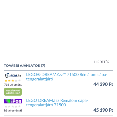
HIRDETÉS
TOVÁBBI AJÁNLATOK (7)
LEGO® DREAMZzz™ 71500 Rémálom cápa-
tengeralattjáró
44 290 Ft
716 vélemény
LEGO DREAMZzz Rémálom cápa-
tengeralattjáró 71500
45 190 Ft
Írj véleményt!