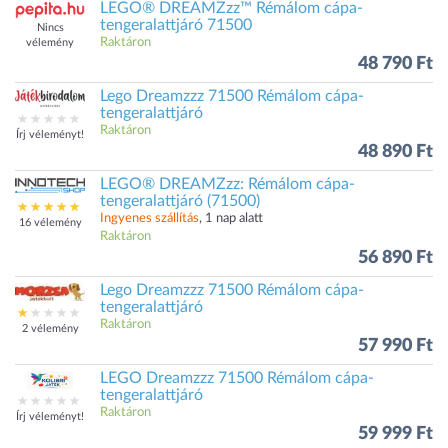
LEGO® DREAMZzz™ Rémálom cápa-
tengeralattjáró 71500
Nincs
Raktáron
vélemény
48 790 Ft
Lego Dreamzzz 71500 Rémálom cápa-
tengeralattjáró
Raktáron
Írj véleményt!
48 890 Ft
LEGO® DREAMZzz: Rémálom cápa-
tengeralattjáró (71500)
Ingyenes szállítás
, 1 nap alatt
16 vélemény
Raktáron
56 890 Ft
Lego Dreamzzz 71500 Rémálom cápa-
tengeralattjáró
Raktáron
2 vélemény
57 990 Ft
LEGO Dreamzzz 71500 Rémálom cápa-
tengeralattjáró
Raktáron
Írj véleményt!
59 999 Ft