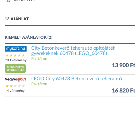
ÁRFIGYELÉS
1 kép
13 AJÁNLAT
KIEMELT AJÁNLATOK (2)
City Betonkeverő teherautó építőjáték
gyerekeknek 60478 (LEGO_60478)
Raktáron
200 vélemény
13 900 Ft
LEGO City 60478 Betonkeverő teherautó
Raktáron
16 820 Ft
4 vélemény