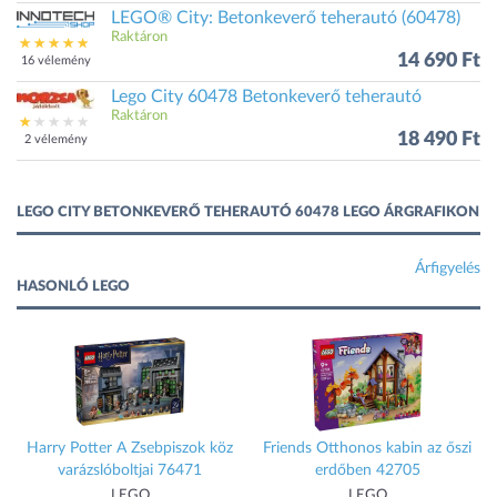
LEGO® City: Betonkeverő teherautó (60478)
Raktáron
14 690 Ft
16 vélemény
Lego City 60478 Betonkeverő teherautó
Raktáron
18 490 Ft
2 vélemény
LEGO CITY BETONKEVERŐ TEHERAUTÓ 60478 LEGO ÁRGRAFIKON
Árfigyelés
HASONLÓ LEGO
Harry Potter A Zsebpiszok köz
Friends Otthonos kabin az őszi
varázslóboltjai 76471
erdőben 42705
LEGO
LEGO