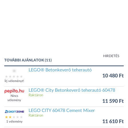
HIRDETÉS
TOVÁBBI AJÁNLATOK (11)
LEGO® Betonkeverő teherautó
10 480 Ft
Írj véleményt!
LEGO® City Betonkeverő teherautó 60478
Raktáron
Nincs
vélemény
11 590 Ft
LEGO CITY 60478 Cement Mixer
Raktáron
11 610 Ft
1 vélemény