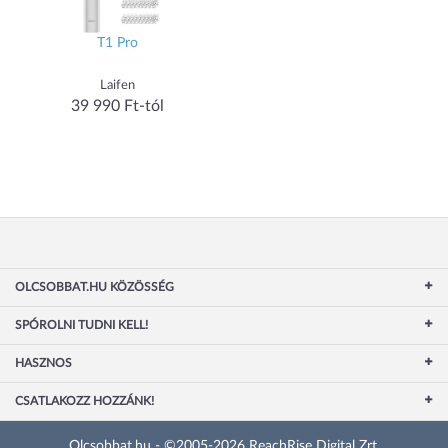
T1 Pro
Laifen
39 990 Ft-tól
OLCSOBBAT.HU KÖZÖSSÉG
SPÓROLNI TUDNI KELL!
HASZNOS
CSATLAKOZZ HOZZÁNK!
Olcsobbat.hu - ©2005-2026 ReachRise Digital Zrt.