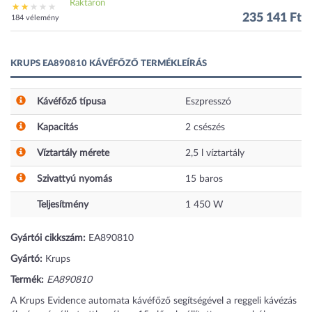
Raktáron
235 141 Ft
184 vélemény
KRUPS EA890810 KÁVÉFŐZŐ TERMÉKLEÍRÁS
Kávéfőző típusa
Eszpresszó
Kapacitás
2
csészés
Víztartály mérete
2,5
l víztartály
Szivattyú nyomás
15
baros
Teljesítmény
1 450
W
Gyártói cikkszám:
EA890810
Gyártó:
Krups
Termék:
EA890810
A Krups Evidence automata kávéfőző segítségével a reggeli kávézás