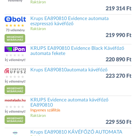
vélemény
Raktáron
219 314 Ft
Krups EA890810 Evidence automata
eszpresszó kávéfőző
Raktáron
73 vélemény
219 990 Ft
KRUPS EA890810 Evidence Black Kávéfőző
automata fekete
220 890 Ft
Írj véleményt!
Krups EA890810automata kávéfőző
223 270 Ft
Írj véleményt!
KRUPS Evidence automata kávéfőző
EA890810
Ingyenes szállítás
Írj véleményt!
Raktáron
229 550 Ft
Krups EA890810 KÁVÉFŐZŐ AUTOMATA