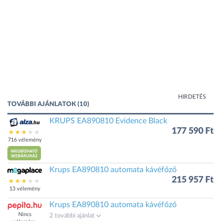
HIRDETÉS
TOVÁBBI AJÁNLATOK (10)
KRUPS EA890810 Evidence Black
177 590 Ft
716 vélemény
Krups EA890810 automata kávéfőző
215 957 Ft
13 vélemény
Krups EA890810 automata kávéfőző
Nincs
2 további ajánlat