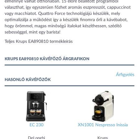
élménnyé válhat otthonában. 15 előre beállított programból
választhat, így egyszerűen főzhet aromás eszpresszót, cappuccinot
vagy macchiatot. Quattro Force technológiájú készülék, mely
optimalizálja a működést így a készülék finomra őrli a kávébabot,
hogy örömmel, magas minőségű italokat készíthessen, szédítő
sebességgel, mint egy barista!
Teljes Krups EA890810 termékleírás
KRUPS EA890810 KÁVÉFŐZŐ ÁRGRAFIKON
Árfigyelés
HASONLÓ KÁVÉFŐZŐK
EC 230
XN1001 Nespresso Inissia
DeLonghi
Krups