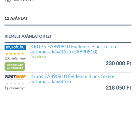
ÁRFIGYELÉS
1 kép
12 AJÁNLAT
KIEMELT AJÁNLATOK (2)
KRUPS EA890810 Evidence Black fekete
automata kávéfőző (EA890810)
Raktáron
200 vélemény
230 000 Ft
Krups EA890810 Evidence Black fekete
automata kávéfőző
218 050 Ft
Írj véleményt!