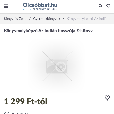
Könyv és Zene
Gyermekkönyvek
Könyvmolyképző Az indián bo
1 299 Ft
-tól