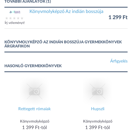
TOVÁBBI AJÁNLATOK (1)
Könyvmolyképző Az indián bosszúja
1 299 Ft
Írj véleményt!
KÖNYVMOLYKÉPZŐ AZ INDIÁN BOSSZÚJA GYERMEKKÖNYVEK
ÁRGRAFIKON
Árfigyelés
HASONLÓ GYERMEKKÖNYVEK
Rettegett rómaiak
Hupszli
Könyvmolyképző
Könyvmolyképző
1 399 Ft-tól
1 399 Ft-tól